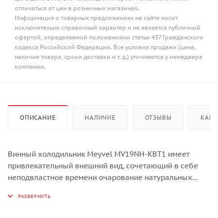
отличаться от цен в розничных магазинах.
Информация о товарных предложениях на сайте носит
исключительно справочный характер и не является публичной
офертой, определяемой положениями статьи 437 Гражданского
кодекса Российской Федерации. Все условия продажи (цена,
наличие товара, сроки доставки и т. д.) уточняются у менеджера
компании.
ОПИСАНИЕ
НАЛИЧИЕ
ОТЗЫВЫ
КАК 
Винный холодильник Meyvel MV19NH-KBT1 имеет
привлекательный внешний вид, сочетающий в себе
неподвластное времени очарование натуральных
материалов с высокотехнологичными системами
сохранения продуктов. Этот винный шкаф оснащен
дверью с защитой от ультрафиолетовых лучей и