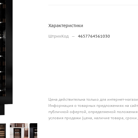
Характеристики
ШтрихКод
—
4657764561030
Цена действительна только для интернет-магази
Информация о товарных предложениях на сайте
публичной офертой, определяемой положениям
условия продажи (цена, наличие товара, сроки 