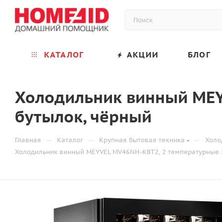
КАТАЛОГ
АКЦИИ
БЛОГ
Холодильник винный MEY
бутылок, чёрный
—
—
—
Главная
Каталог
Крупная бытовая техника
Холо
Холодильник винный MEYVEL MV46NH-KBT2, 2 температурные з