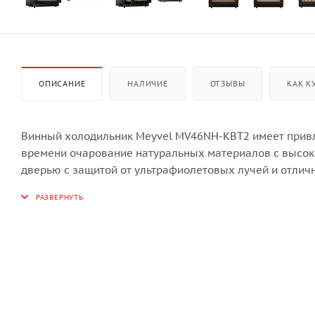
ОПИСАНИЕ
НАЛИЧИЕ
ОТЗЫВЫ
КАК К
Винный холодильник Meyvel MV46NH-KBT2 имеет привл
времени очарование натуральных материалов с высок
дверью с защитой от ультрафиолетовых лучей и отличн
Динамическая система охлаждения обеспечивает опти
влажность внутри камеры.
Универсальный микроклимат:
Компрессорный винный шкаф Meyvel MV46NH-KBT2 обл
бутылок. Располагаются они на полках из массива бу
зоны с возможностью настраивать каждую из них (верх
+20℃). Холодильник поддерживает влажность в диапаз
Сенсорный дисплей: