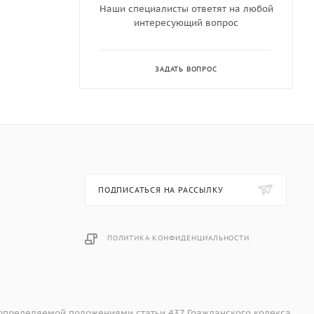
одимую
Наши специалисты ответят на любой
интересующий вопрос
 ручку,
ЗАДАТЬ ВОПРОС
весить
бы
ПОДПИСАТЬСЯ НА РАССЫЛКУ
ПОЛИТИКА КОНФИДЕНЦИАЛЬНОСТИ
я
 определяемой положениями статьи 437 Гражданского кодекса