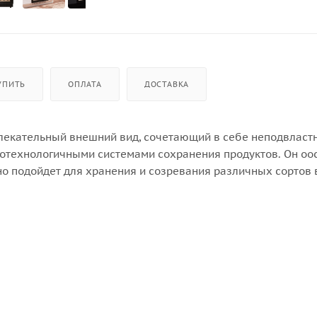
УПИТЬ
ОПЛАТА
ДОСТАВКА
екательный внешний вид, сочетающий в себе неподвласт
отехнологичными системами сохранения продуктов. Он о
о подойдет для хранения и созревания различных сортов 
мальную температуру для вина и сохраняет необходимую
адает большой вместимостью и способен разместить до 4
ка. Внутреннее пространство шкафа разделено на 2 темпер
няя зона имеет диапазон от +5℃ до +12℃, а нижняя - от +
оне 60-80%, как в настоящем винном погребе.