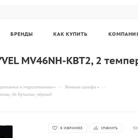
БРЕНДЫ
КАК КУПИТЬ
КОМПАНИ
VEL MV46NH-KBT2, 2 темпер
—
—
дильники и морозильники
Винные шкафы
оны, 46 бутылок, чёрный
Ко
В ИЗБРАННОЕ
СРАВНИТЬ