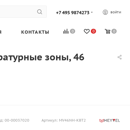
+7 495 9874273
ВОЙТИ
Я
КОНТАКТЫ
0
0
0
атурные зоны, 46
д:
00-00037020
Артикул:
MV46NH-KBT2