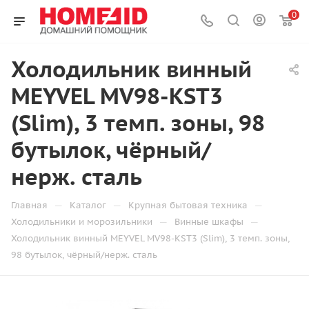
0
Холодильник винный
MEYVEL MV98-KST3
(Slim), 3 темп. зоны, 98
бутылок, чёрный/
нерж. сталь
—
—
—
Главная
Каталог
Крупная бытовая техника
—
—
Холодильники и морозильники
Винные шкафы
Холодильник винный MEYVEL MV98-KST3 (Slim), 3 темп. зоны,
98 бутылок, чёрный/нерж. сталь