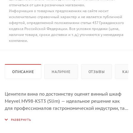
отличаться от цен в розничных магазинах.
Информация о товарных предложениях на сайте носит
исключительно справочный характер и не является публичной
офертой, определяемой положениями статьи 437 Гражданского
кодекса Российской Федерации. Все условия продажи (цена,
наличие товара, сроки доставки и т. д.) уточняются у менеджера
компании.
ОПИСАНИЕ
НАЛИЧИЕ
ОТЗЫВЫ
КАК 
Ценители вина по достоинству оценят винный шкаф
Meyvel MV98-KST3 (Slim) — идеальное решение как
для профессионалов гастрономической индустрии, так
и для домашних коллекционеров. Это устройство с
впечатляющей вместимостью 98 бутылок типа
«Бордо» предлагает передовые функции, которые