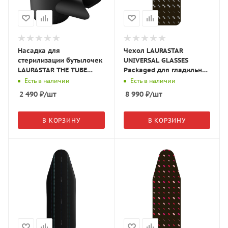
Насадка для
Чехол LAURASTAR
стерилизации бутылочек
UNIVERSAL GLASSES
LAURASTAR THE TUBE
Packaged для гладильной
135368
доски 85008
Есть в наличии
Есть в наличии
2 490
₽
/шт
8 990
₽
/шт
В КОРЗИНУ
В КОРЗИНУ