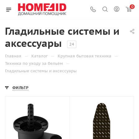
0
Гладильные системы и
аксессуары
24
—
—
—
Главная
Каталог
Крупная бытовая техника
—
Техника по уходу за бельём
Гладильные системы и аксессуары
ФИЛЬТР