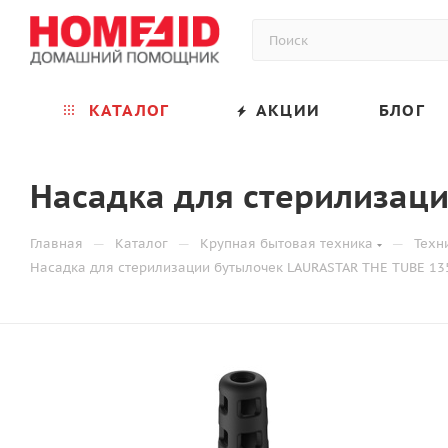
КАТАЛОГ
АКЦИИ
БЛОГ
Насадка для стерилизац
—
—
—
Главная
Каталог
Крупная бытовая техника
Техн
Насадка для стерилизации бутылочек LAURASTAR THE TUBE 13