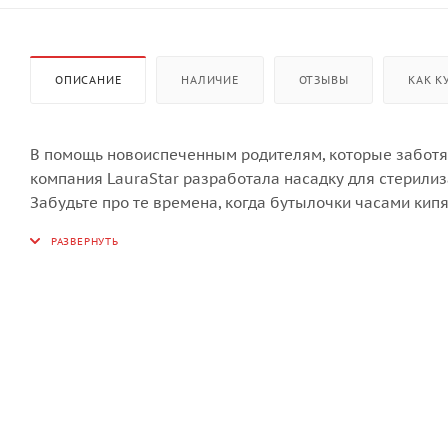
ОПИСАНИЕ
НАЛИЧИЕ
ОТЗЫВЫ
КАК К
В помощь новоиспеченным родителям, которые заботятс
компания LauraStar разработала насадку для стерилиз
Забудьте про те времена, когда бутылочки часами кипя
другие емкости всего за 10 секунд! За это время пото
аллергенами, вирусами и бактериями согласно исследо
А для тех, кто путешествует - станет незаменимым п
Быстрая стерилизация бутылочек доступная всем влад
Назначение: дезинфекция и стерилизация.
Способ стерилизации: специальная насадка.
Температура пара: 100 °C.
Вес: 121 гр.
Размеры: 12,1 х 9,2 х 13,3 см.
Время стерилизации: 10 секунд.