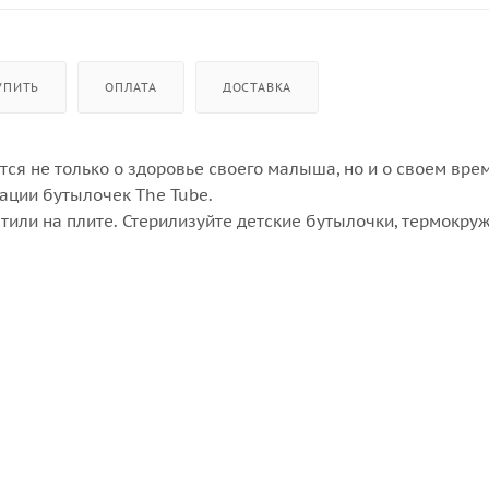
УПИТЬ
ОПЛАТА
ДОСТАВКА
я не только о здоровье своего малыша, но и о своем вре
ации бутылочек The Tube.
тили на плите. Стерилизуйте детские бутылочки, термокруж
к мощного мелкодисперсного пара справится с микробами,
ваниям лаборатории Laurastar.
омощником для обработки термокружек и фляжек.
ельцам отпаривателей IGGI.