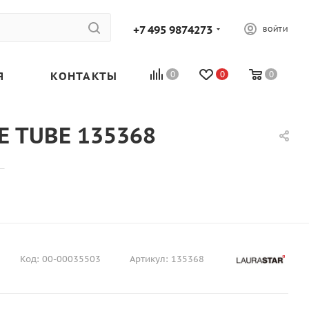
+7 495 9874273
ВОЙТИ
Я
КОНТАКТЫ
0
0
0
E TUBE 135368
—
Код:
00-00035503
Артикул:
135368