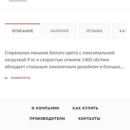
компании.
ОПИСАНИЕ
НАЛИЧИЕ
ОТЗЫВЫ
КАК 
Стиральная машина белого цвета с максимальной
загрузкой 9 кг и скоростью отжима 1400 об/мин
обладает стильным лаконичным дизайном и большой
вместительностью.
Пар, инвертор, сенсорная панель, 14 программ Люк 36
см, Pillow Drum
О КОМПАНИИ
КАК КУПИТЬ
ПРОИЗВОДИТЕЛИ
КОНТАКТЫ