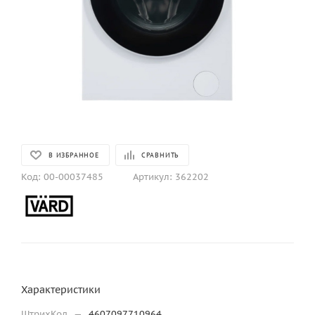
В ИЗБРАННОЕ
СРАВНИТЬ
Код:
00-00037485
Артикул:
362202
Характеристики
ШтрихКод
—
4607097710964