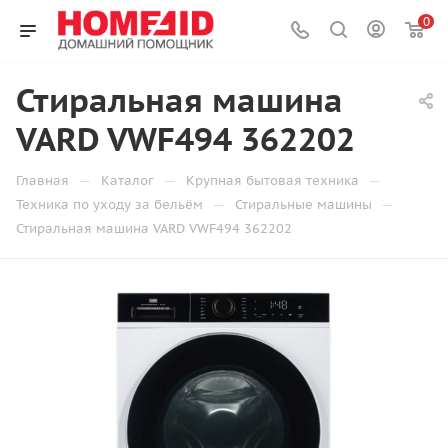
0
Стиральная машина
VARD VWF494 362202
—
—
—
Главная
Каталог
Крупная бытовая техника
—
—
Техника по уходу за бельём
Стиральные машины
Стиральная машина VARD VWF494 362202