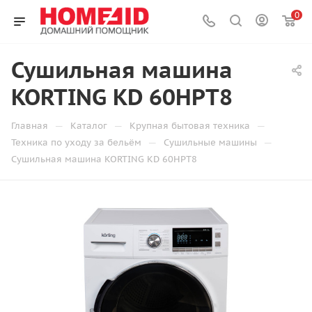
0
Сушильная машина
KORTING KD 60HPT8
—
—
—
Главная
Каталог
Крупная бытовая техника
—
—
Техника по уходу за бельём
Сушильные машины
Сушильная машина KORTING KD 60HPT8