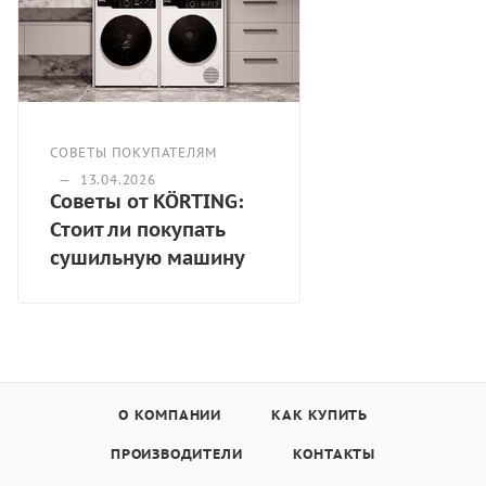
деликатная сушка,
функция «Защита детей»,
режим "Моя программа",
съемный резервуар для слива конденсата,
индикация заполнения резервуара,
Индикация загрязнения фильтра,
СОВЕТЫ ПОКУПАТЕЛЯМ
защитная крышка люка,
—
13.04.2026
съемная корзина-держатель в комплекте,
Советы от KÖRTING:
Класс энергопотребления A++,
Стоит ли покупать
Габариты (ВхШхГ) - 845х595х650,
сушильную машину
цвет - белый
О КОМПАНИИ
КАК КУПИТЬ
ПРОИЗВОДИТЕЛИ
КОНТАКТЫ