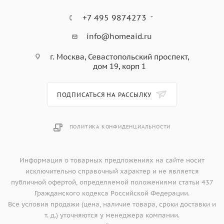
Материал ARTGRANIT выдерживает высокие
+7 495 9874273
температуры до 280°С, но все же не стоит ставить на
поверхность мойки горячие кастрюли и сковородки,
info@homeaid.ru
так как их температура может достигать 500°С.
г. Москва, Севастопольский проспект,
На мойки из материала Artgranit гарантия длится 8
дом 19, корп 1
лет.
Разнообразие цветов;
За счет большой палитры оттенков мойку из
ПОДПИСАТЬСЯ НА РАССЫЛКУ
материала ARTGRANIT можно легко подобрать в цвет к
столешнице.
ПОЛИТИКА КОНФИДЕНЦИАЛЬНОСТИ
Уход за мойкой из Artgranit:
- После использования мойки необходимо смыть
остатки грязи с поверхности, затем протереть ее сухой
Информация о товарных предложениях на сайте носит
губкой или тканью;
исключительно справочный характер и не является
- Не используйте стальные щетки или абразивные
публичной офертой, определяемой положениями статьи 437
губчатые накладки;
Гражданского кодекса Российской Федерации.
- Не оставляйте грязную посуду, кофейную гущу,
Все условия продажи (цена, наличие товара, сроки доставки и
чайные пакетики или другие сильные окрашивающие
т. д.) уточняются у менеджера компании.