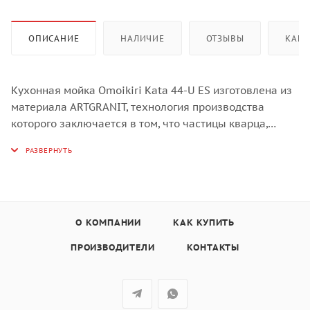
ОПИСАНИЕ
НАЛИЧИЕ
ОТЗЫВЫ
КАК 
Кухонная мойка Omoikiri Kata 44-U ES изготовлена из
материала ARTGRANIT, технология производства
которого заключается в том, что частицы кварца,
гранита и прочного связующего полимера нового
поколения, свойства которого похожи на акриловую
смолу, соединяют вместе и помещают в форму. После
застывания получается готовая мойка.
Прочность и износостойкость:
Благодаря входящим в состав материала граниту и
О КОМПАНИИ
КАК КУПИТЬ
молотому кварцу мельчайших размеров, мойки из
ПРОИЗВОДИТЕЛИ
КОНТАКТЫ
материала ARTGRANIT особенно прочные,
долговечные и устойчивые к механическим
повреждениям, например, деформациям или сколам.
Термоустойчивость и гарантия качества: