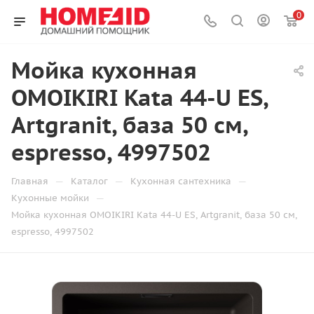
0
Мойка кухонная
OMOIKIRI Kata 44-U ES,
Artgranit, база 50 см,
espresso, 4997502
—
—
—
Главная
Каталог
Кухонная сантехника
—
Кухонные мойки
Мойка кухонная OMOIKIRI Kata 44-U ES, Artgranit, база 50 см,
espresso, 4997502