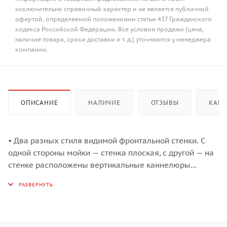
исключительно справочный характер и не является публичной
офертой, определяемой положениями статьи 437 Гражданского
кодекса Российской Федерации. Все условия продажи (цена,
наличие товара, сроки доставки и т. д.) уточняются у менеджера
компании.
ОПИСАНИЕ
НАЛИЧИЕ
ОТЗЫВЫ
КАК 
• Два разных стиля видимой фронтальной стенки. С
одной стороны мойки — стенка плоская, с другой — на
стенке расположены вертикальные каннелюры
(элементы, выполненные в виде направленного
вертикально углубления). Видимая фронтальная
стенка может быть расположена как вровень с
фасадами кухонного гарнитура, так и выступать
вперед относительно фасадов.