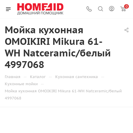
0
Мойка кухонная
OMOIKIRI Mikura 61-
WH Natceramic/белый
4997068
—
—
—
Главная
Каталог
Кухонная сантехника
—
Кухонные мойки
Мойка кухонная OMOIKIRI Mikura 61-WH Natceramic/белый
4997068