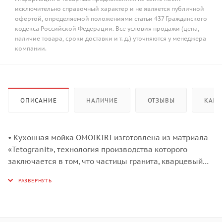
исключительно справочный характер и не является публичной
офертой, определяемой положениями статьи 437 Гражданского
кодекса Российской Федерации. Все условия продажи (цена,
наличие товара, сроки доставки и т. д.) уточняются у менеджера
компании.
ОПИСАНИЕ
НАЛИЧИЕ
ОТЗЫВЫ
КАК 
• Кухонная мойка OMOIKIRI изготовлена из матриала
«Tetogranit», технология производства которого
заключается в том, что частицы гранита, кварцевый
песок и акриловую смолу объединяют в пресс-форме
и обжигают при высокой температуре. Далее, для
обеззараживания поверхности добавляют ионы
серебра и волокна теторона (Tetoron), благодаря
которым, на всём протяжении эксплуатации моек не