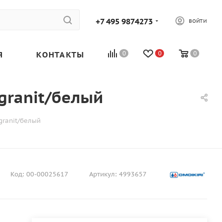
+7 495 9874273
ВОЙТИ
Я
КОНТАКТЫ
0
0
0
granit/белый
granit/белый
Код:
00-00025617
Артикул:
4993657