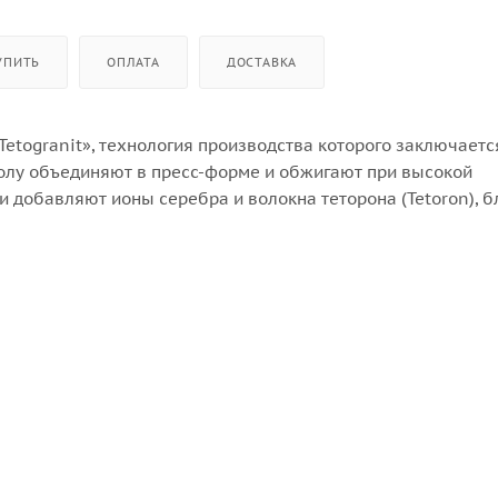
УПИТЬ
ОПЛАТА
ДОСТАВКА
etogranit», технология производства которого заключается
молу объединяют в пресс-форме и обжигают при высокой
 добавляют ионы серебра и волокна теторона (Tetoron), б
исходит развитие бактерий, плесени и грибка. Также, при
альный способ окрашивания частиц гранита: на их поверхн
за счет высокотемпературного нанесения проникает во вну
овреждениям. Входящий в состав кварцевый песок представ
устойчивость к воздействию различных кислот и щелочей, г
териала при помощи специальной технологии, первоначаль
ка службы;
ладкую и ровную поверхность, с которой легко убираются