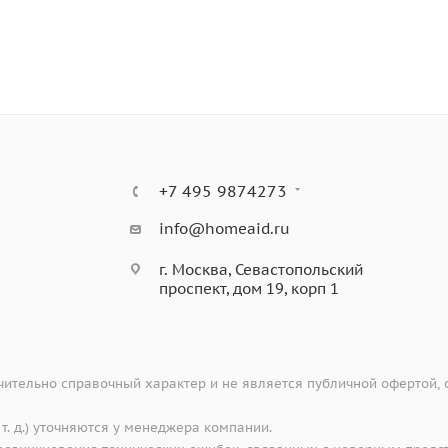
 (но не стоит ставить на поверхность мойки горячие сков
+7 495 9874273
info@homeaid.ru
г. Москва, Севастопольский
проспект, дом 19, корп 1
ительно справочный характер и не является публичной офертой,
 т. д.) уточняются у менеджера компании.