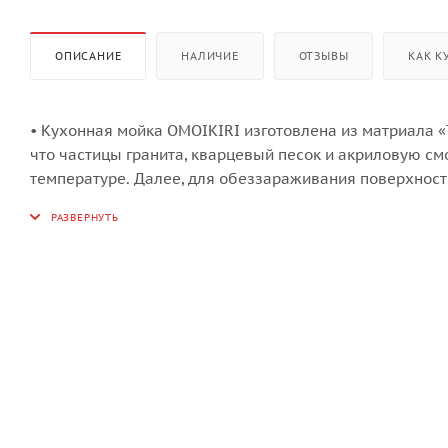
ОПИСАНИЕ
НАЛИЧИЕ
ОТЗЫВЫ
КАК К
• Кухонная мойка OMOIKIRI изготовлена из матриала «T
что частицы гранита, кварцевый песок и акриловую с
температуре. Далее, для обеззараживания поверхности
которым, на всём протяжении эксплуатации моек не про
изготовлении моек из «Tetogranit» применяется специ
температуре выше 700°С наносится пигмент, который 
структуры камня;
• Мойки из «Tetogranit» устойчивы к механическим п
собой кристаллическую структуру, что придаёт мойке 
неизменность внешнего вида мойки;
• За счет окрашивания каждой частицы гранитного ма
мойки гарантировано сохраняется в течение всего сро
• За счет плотной структуры материала, мойки имеют г
загрязнения при помощи обычной влажной губки;