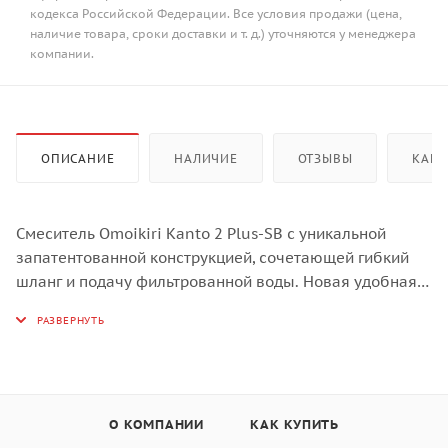
кодекса Российской Федерации. Все условия продажи (цена,
наличие товара, сроки доставки и т. д.) уточняются у менеджера
компании.
ОПИСАНИЕ
НАЛИЧИЕ
ОТЗЫВЫ
КАК 
Смеситель Omoikiri Kanto 2 Plus-SB c уникальной
запатентованной конструкцией, сочетающей гибкий
шланг и подачу фильтрованной воды. Новая удобная
технология системы ручки 2 в 1 Multi даёт
возможность переключать воду с водопроводной на
фильтрованную и обратно буквально одним
движением руки. С помощью наклона рычага подачи
воды под разным углом можно управлять горячей,
холодной и питьевой водой.
О КОМПАНИИ
КАК КУПИТЬ