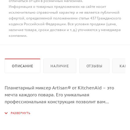
отличаться от цен в розничных магазинах.
Информация о товарных предложениях на сайте носит
исключительно справочный характер и не является публичной
офертой, определяемой положениями статьи 437 Гражданского
кодекса Российской Федерации. Все условия продажи (цена,
наличие товара, сроки доставки и т. д.) уточняются у менеджера
компании.
ОПИСАНИЕ
НАЛИЧИЕ
ОТЗЫВЫ
КАК 
Планетарный миксер Artisan® от KitchenAid – это
мечта каждого повара. Его уникальная
профессиональная конструкция позволит вам
выразить свою индивидуальность посредством
кулинарии. Широкий спектр дополнительный
аксессуаров превратит ваш настольный миксер
Artisan® в настоящего кухонного помощника.