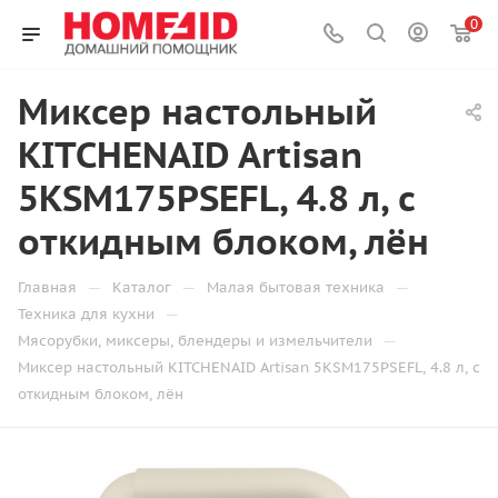
0
Миксер настольный
KITCHENAID Artisan
5KSM175PSEFL, 4.8 л, с
откидным блоком, лён
—
—
—
Главная
Каталог
Малая бытовая техника
—
Техника для кухни
—
Мясорубки, миксеры, блендеры и измельчители
Миксер настольный KITCHENAID Artisan 5KSM175PSEFL, 4.8 л, с
откидным блоком, лён