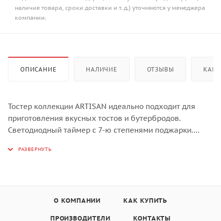
наличие товара, сроки доставки и т. д.) уточняются у менеджера
компании.
ОПИСАНИЕ
НАЛИЧИЕ
ОТЗЫВЫ
КАК 
Тостер коллекции ARTISAN идеально подходит для
приготовления вкусных тостов и бутербродов.
Светодиодный таймер с 7-ю степенями поджарки.
Автоматический датчик с функцией подогрева.
Автоматическое опускание/поднятие тостов. Функция
для приготовления равномерно поджаренных
сэндвичей с решеткой для сэндвичей. Функция
размораживания и приготовления замороженных
О КОМПАНИИ
КАК КУПИТЬ
тостов. Функция для приготовления бейглов и булочек
(поджарка изнутри, подогрев снаружи). Режим
ПРОИЗВОДИТЕЛИ
КОНТАКТЫ