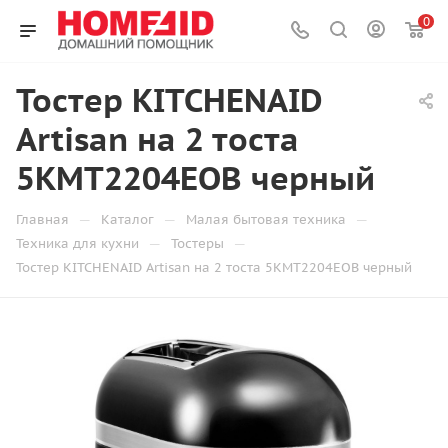
0
Тостер KITCHENAID
Artisan на 2 тоста
5KMT2204EOB черный
—
—
—
Главная
Каталог
Малая бытовая техника
—
—
Техника для кухни
Тостеры
Тостер KITCHENAID Artisan на 2 тоста 5KMT2204EOB черный