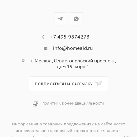
поддержания тостов в теплом состоянии. Литая
металлическая конструкция с широкими отверстиями.
Надежная и прочная, для поджарки любого вида
хлебных изделий. Решетка для сэндвичей входит в
комплект поставки.
+7 495 9874273
info@homeaid.ru
г. Москва, Севастопольский проспект,
дом 19, корп 1
ПОДПИСАТЬСЯ НА РАССЫЛКУ
ПОЛИТИКА КОНФИДЕНЦИАЛЬНОСТИ
Информация о товарных предложениях на сайте носит
исключительно справочный характер и не является