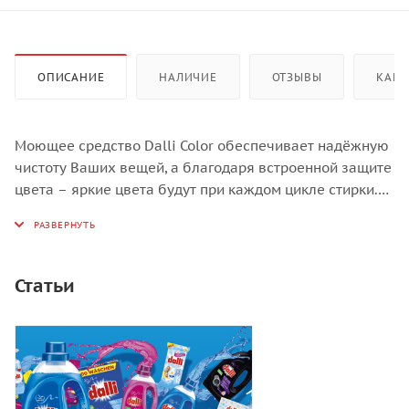
ОПИСАНИЕ
НАЛИЧИЕ
ОТЗЫВЫ
КАК 
Моющее средство Dalli Color обеспечивает надёжную
чистоту Ваших вещей, а благодаря встроенной защите
цвета – яркие цвета будут при каждом цикле стирки.
Даже стойкие пятна надёжно удаляются благодаря
мощной формуле.
Моющее средство Dalli Color работает, даже, при
температуре 20 °C – это экономит энергию и защищает
Статьи
окружающую среду.
Вид моющего средства: концентрированный жидкий
гель.
Предназначен: для стирки цветных тканей с активной
моющей формулой для длительной защиты цвета,
глубоко очищающей волокна