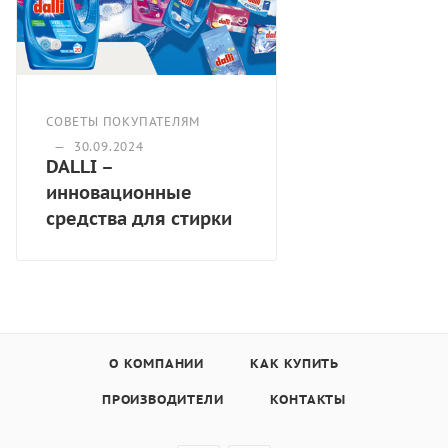
Особенности: Не применять для шерсти и шёлка!!!
Эффективность:
— цвета остаются интенсивными и сияющими даже
после многих стирок;
— не содержит фосфаты, не требует дополнительных
СОВЕТЫ ПОКУПАТЕЛЯМ
средств от накипи;
—
30.09.2024
DALLI –
— эффективно удаляет пятна и неприятный запах
инновационные
даже при низкой температуре;
— температурный режим 20-95 градусов.
средства для стирки
Способ применения: ручная и машинная стирка
Производитель: DALLI-WERKE GmbH & Co. KG, Германия
Объем: 1,1 л.
Количество стирок: 22.
Срок годности: 36 месяцев.
Страна производства: Германия.
О КОМПАНИИ
КАК КУПИТЬ
ПРОИЗВОДИТЕЛИ
КОНТАКТЫ