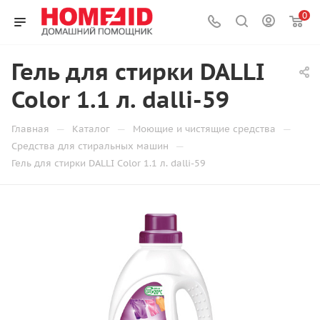
0
Гель для стирки DALLI
Color 1.1 л. dalli-59
—
—
—
Главная
Каталог
Моющие и чистящие средства
—
Средства для стиральных машин
Гель для стирки DALLI Color 1.1 л. dalli-59