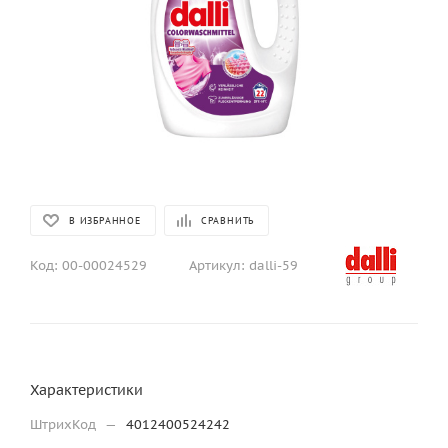
В ИЗБРАННОЕ
СРАВНИТЬ
Код:
00-00024529
Артикул:
dalli-59
Характеристики
ШтрихКод
—
4012400524242