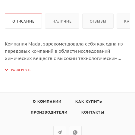
ОПИСАНИЕ
НАЛИЧИЕ
ОТЗЫВЫ
КАК 
Компания Madal зарекомендовала себя как одна из
передовых компаний в области исследований
химических веществ с высоким технологическим
содержанием и низким воздействием на окружающую
среду. Из многолетнего опыта работы компании Madal
рождаются высокоэффективные решения,
сочетающие магию химии с экологической
безопасностью.
Компания Madal внедрила системы качества и
О КОМПАНИИ
КАК КУПИТЬ
экологической безопасности для оптимизации
ПРОИЗВОДИТЕЛИ
КОНТАКТЫ
производственных процессов, реализовав
экологическую сертификацию ISO 14001 и реализовав
линейку продуктов с символом ECOLABEL, знаком