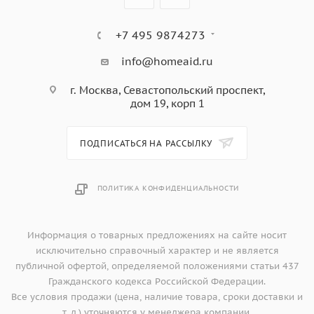
экологического качества Европейского Союза и
использованием бутылок и канистр из
+7 495 9874273
переработанного пластика. Особое внимание
компанией Madal уделяется качеству продукции и
info@homeaid.ru
услуг, рентабельности, экологической безопасности и
г. Москва, Севастопольский проспект,
охране здоровья всего персонала, работающего под
дом 19, корп 1
контролем Организации.
Представляем Вашему вниманию профессиональное
крем-мыло Madal White Soap для деликатного ухода
ПОДПИСАТЬСЯ НА РАССЫЛКУ
за руками.
Особенности:
ПОЛИТИКА КОНФИДЕНЦИАЛЬНОСТИ
- Мыло нового поколения: научно выверенный pH;
- Идеально очищает и ухаживает;
- Доставляет приятные ощущения после
Информация о товарных предложениях на сайте носит
использования.
исключительно справочный характер и не является
Аромат: этот аромат создает образ изысканной
публичной офертой, определяемой положениями статьи 437
женственности, где свежесть весенних цветов -
Гражданского кодекса Российской Федерации.
ландыша и сирени (верхние ноты) - гармонично
Все условия продажи (цена, наличие товара, сроки доставки и
сочетается с теплыми, чувственными нотами герани и
т. д.) уточняются у менеджера компании.