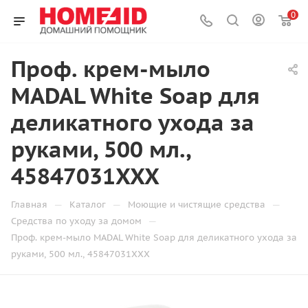
0
Проф. крем-мыло
MADAL White Soap для
деликатного ухода за
руками, 500 мл.,
45847031XXX
—
—
—
Главная
Каталог
Моющие и чистящие средства
—
Средства по уходу за домом
Проф. крем-мыло MADAL White Soap для деликатного ухода за
руками, 500 мл., 45847031XXX