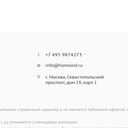
таль.
матическая
е колено, инструкция.
+7 495 9874273
info@homeaid.ru
г. Москва, Севастопольский
проспект, дом 19, корп 1
ительно справочный характер и не является публичной офертой,
 т. д.) уточняются у менеджера компании.