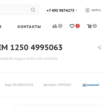
+7 495 9874273
ВОЙТИ
Я
КОНТАКТЫ
0
0
0
IM 1250 4995063
MOIKIRI Nagare SLIM 1250 4995063
Код:
00-00023193
Артикул:
4995063