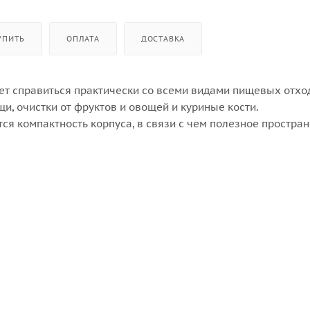
УПИТЬ
ОПЛАТА
ДОСТАВКА
т справиться практически со всеми видами пищевых отхо
и, очистки от фруктов и овощей и куриные кости.
я компактность корпуса, в связи с чем полезное простран
ожет быстро и безопасно измельчать и вместе с водой смы
: магнитный. Состоит из постоянных магнитов. Расход
логов, при это скорость работы выше. Автоматическая защ
плуатации. Подходит для всех типов моек.