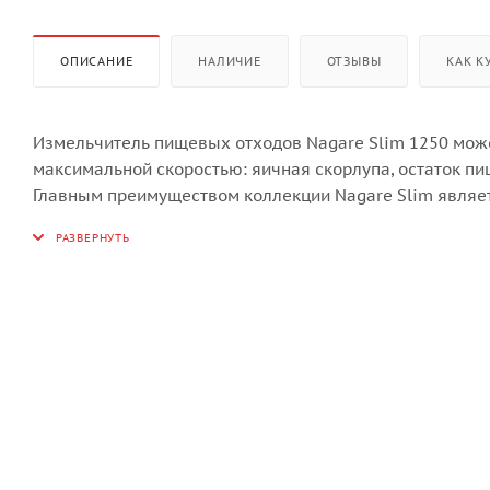
ОПИСАНИЕ
НАЛИЧИЕ
ОТЗЫВЫ
КАК К
Измельчитель пищевых отходов Nagare Slim 1250 може
максимальной скоростью: яичная скорлупа, остаток пищ
Главным преимуществом коллекции Nagare Slim являетс
мойку увеличится. Легкий и тонкий Nagare Slim 1250 м
канализационную систему кухонные отходы. Тип мотора
электричества и воды меньше, чем у индукционных ана
перегрузок позволяет гарантировать безопасность экс
Модель: Nagare Slim 1250.
Тип мотора: магнитный мотор.
Мощность: 1 л.с.
Скорость вращения диска: 3000 об/.мин.
Напряжение: 220 В.
Способ переработки отходов: проточный.
Потребляемая мощность: 0,75 кВт/ч.