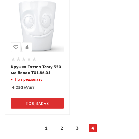
Кружка Tassen Tasty 350
мл белая T01.86.01
По предзаказу
4 250
₽
/шт
ПОД ЗАКАЗ
1
2
3
4