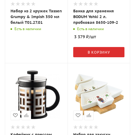
Набор из 2 кружек Tassen
Банка для хранения
Grumpy & Impish 350 мл
BODUM Yohki 2 л.
белый T01.27.01
пробковая 8650-109-2
Есть в наличии
Есть в наличии
3 379
₽
/шт
В КОРЗИНУ
Кофейник с прессом
Набор для закуски