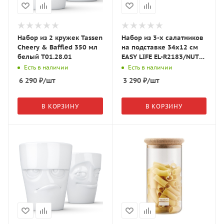
Набор из 2 кружек Tassen
Набор из 3-х салатников
Cheery & Baffled 350 мл
на подставке 34х12 см
белый T01.28.01
EASY LIFE EL-R2183/NUTC
фарфор P "Щелкунчик"
Есть в наличии
Есть в наличии
белая
6 290
₽
/шт
3 290
₽
/шт
В КОРЗИНУ
В КОРЗИНУ