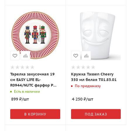
Тарелка закусочная 19
Кружка Tassen Cheery
см EASY LIFE EL-
350 мл белая T01.83.01
R0944/NUTC фарфор P
По предзаказу
"Щелкунчик" Nutcracker
Есть в наличии
белая
899
₽
/шт
4 250
₽
/шт
В КОРЗИНУ
ПОД ЗАКАЗ