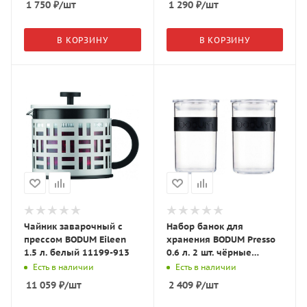
1 750
₽
/шт
1 290
₽
/шт
В КОРЗИНУ
В КОРЗИНУ
Чайник заварочный с
Набор банок для
прессом BODUM Eileen
хранения BODUM Presso
1.5 л. белый 11199-913
0.6 л. 2 шт. чёрные
K11828-01SA
Есть в наличии
Есть в наличии
11 059
₽
/шт
2 409
₽
/шт