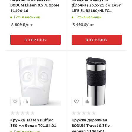
BODUM Eileen 0.5 л. хром
(Ёлочка) 25.5х21 см EASY
11196-16
LIFE EL-R2180/NUTC
фарфор P "Щелкунчик"
Есть в наличии
Есть в наличии
белая
8 809
₽
/шт
3 490
₽
/шт
В КОРЗИНУ
В КОРЗИНУ
Кружка Tassen Buffled
Кружка дорожная
350 мл белая T01.84.01
BODUM Travel 0.35 л.
чёрная 11068-01
Есть в наличии