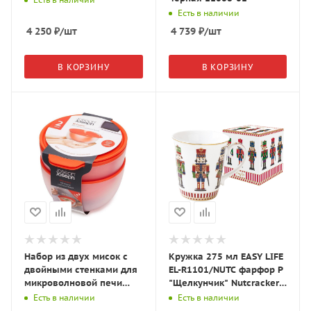
Есть в наличии
4 250
₽
/шт
4 739
₽
/шт
В КОРЗИНУ
В КОРЗИНУ
Набор из двух мисок с
Кружка 275 мл EASY LIFE
двойными стенками для
EL-R1101/NUTC фарфор P
микроволновой печи
"Щелкунчик" Nutcracker
JOSEPH&JOSEPH M-Cuisine
в подарочной упаковке,
Есть в наличии
Есть в наличии
45005 оранж
белая