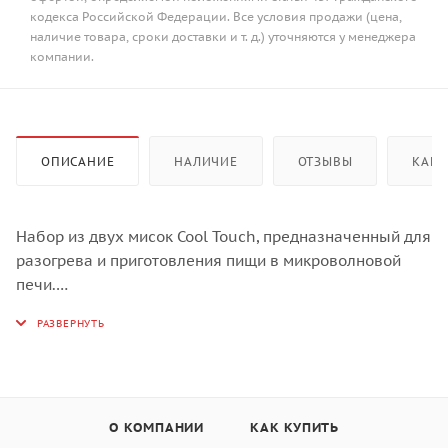
кодекса Российской Федерации. Все условия продажи (цена,
наличие товара, сроки доставки и т. д.) уточняются у менеджера
компании.
ОПИСАНИЕ
НАЛИЧИЕ
ОТЗЫВЫ
КАК 
Набор из двух мисок Cool Touch, предназначенный для
разогрева и приготовления пищи в микроволновой
печи.
Благодаря двойным стенкам внешняя поверхность
посуды всегда остается прохладной, что позволяет
доставать разогретое блюдо из печи голыми руками.
Плотные крышки защищают содержимое от
протекания и помогают сохранить чистоту. А стильный
дизайн позволяет подавать разогретые блюда прямо к
О КОМПАНИИ
КАК КУПИТЬ