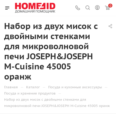
0
Набор из двух мисок с
двойными стенками
для микроволновой
печи JOSEPH&JOSEPH
M-Cuisine 45005
оранж
—
—
—
Главная
Каталог
Посуда и кухонные аксессуары
—
Посуда и хранение продуктов
Набор из двух мисок с двойными стенками для
микроволновой печи JOSEPH&JOSEPH M-Cuisine 45005 оранж