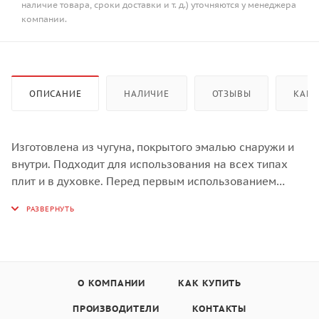
наличие товара, сроки доставки и т. д.) уточняются у менеджера
компании.
ОПИСАНИЕ
НАЛИЧИЕ
ОТЗЫВЫ
КАК 
Изготовлена из чугуна, покрытого эмалью снаружи и
внутри. Подходит для использования на всех типах
плит и в духовке. Перед первым использованием
снять этикетки, тщательно вымыть горячей водой с
мыльным средством и высушить, затем нанести
немного растительного масла на внутреннюю
поверхность посуды, излишки масла удалить
салфеткой. Мыть жидким моющим средством, без
применения абразивных веществ и металлических
О КОМПАНИИ
КАК КУПИТЬ
губок. Пригодна для мытья в посудомоечной машине.
ПРОИЗВОДИТЕЛИ
КОНТАКТЫ
При падении на твердую поверхность посуда может