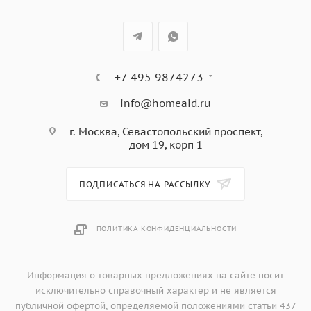
треснуть или разбиться. Металлические кухонные
принадлежности могут повредить посуду. Избегать
резкого нагревания и охлаждения, резкий перепад
температуры может привести к повреждению посуды.
+7 495 9874273
Чтобы не обжечься, пользуйтесь прихватками.
info@homeaid.ru
г. Москва, Севастопольский проспект,
дом 19, корп 1
ПОДПИСАТЬСЯ НА РАССЫЛКУ
ПОЛИТИКА КОНФИДЕНЦИАЛЬНОСТИ
Информация о товарных предложениях на сайте носит
исключительно справочный характер и не является
публичной офертой, определяемой положениями статьи 437