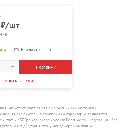
А
₽
/шт
Цена
т
Нашли дешевле?
ичии
В КОРЗИНУ
КУПИТЬ В 1 КЛИК
на и может отличаться от цен в розничных магазинах.
 носит исключительно справочный характер и не является
и статьи 437 Гражданского кодекса Российской Федерации. Все
доставки и т. д.) уточняются у менеджера компании.