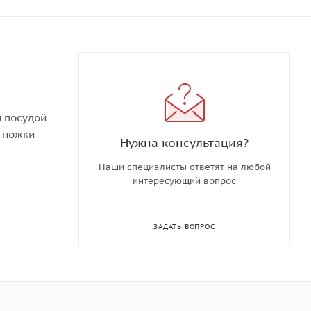
 посудой
е ножки
Нужна консультация?
й
Наши специалисты ответят на любой
интересующий вопрос
nt с
ита от
ЗАДАТЬ ВОПРОС
всего
 месте во