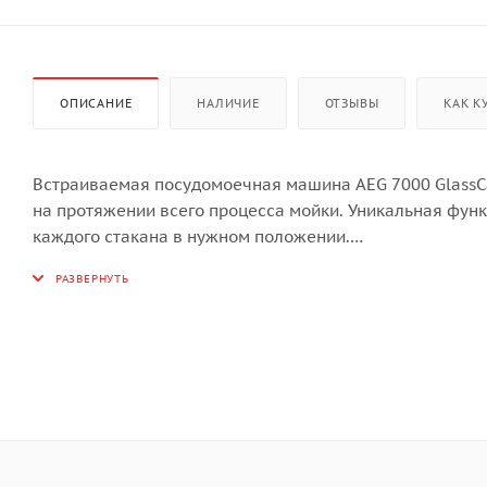
ОПИСАНИЕ
НАЛИЧИЕ
ОТЗЫВЫ
КАК К
Встраиваемая посудомоечная машина AEG 7000 GlassC
на протяжении всего процесса мойки. Уникальная фун
каждого стакана в нужном положении.
Особенности: 7 программ, 4 температурных режима, 15
двигатель, луч на полу, сенсорны TFT-дисплей с выбор
Technology, внутреннее LED-освещение рабочей камеры
повышенной шумоизоляцией (44 дБ), дополнительный р
протечек воды AquaControl.
Система GlassCare в посудомоечной машине AEG обесп
процесса мойки. Уникальная функция SoftGrip бережно
время мытья.
С помощью ползунка QuickSelect вы можете регулиров