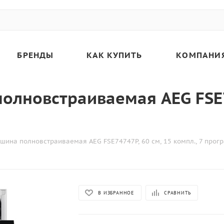
БРЕНДЫ
КАК КУПИТЬ
КОМПАНИ
лновстраиваемая AEG FSE74
ина полновстраиваемая AEG FSE74747P, 60 см, 15 компл., 7 прог
В ИЗБРАННОЕ
СРАВНИТЬ