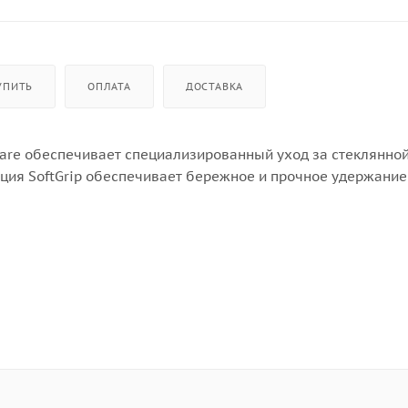
УПИТЬ
ОПЛАТА
ДОСТАВКА
are обеспечивает специализированный уход за стеклянной
кция SoftGrip обеспечивает бережное и прочное удержани
 комлектов посуды, таймер запуска на 24 часа, инверторны
ом программ с помощью QuickSelect, система сушки AirDry
, функция усиленного мытья ExtraPower, функция ExtraSile
аспылитель, поддон для столовых приборов MaxiFlex, защ
ечивает наилучший уход за стеклянной посудой в течение 
, но надежно удерживает ручку и ножку каждого стакана на
ать время цикла и добавлять дополнительные опции одним