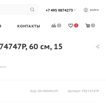
+7 495 9874273
ВОЙТИ
Я
КОНТАКТЫ
0
0
0
747P, 60 см, 15
рамм
Код:
00-00040159
Артикул:
FSE74747P