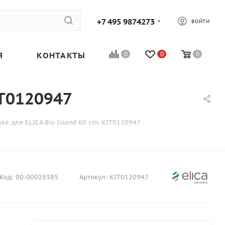
+7 495 9874273
ВОЙТИ
Я
КОНТАКТЫ
0
0
0
IT0120947
я для ELICA Bio Island 60 cm. KIT0120947
Код:
00-00028385
Артикул:
KIT0120947