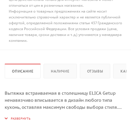
отличаться от цен в розничных магазинах.
Информация о товарных предложениях на сайте носит
исключительно справочный характер и не является публичной
офертой, определяемой положениями статьи 437 Гражданского
кодекса Российской Федерации. Все условия продажи (цена,
наличие товара, сроки доставки и т. д.) уточняются у менеджера
компании.
ОПИСАНИЕ
НАЛИЧИЕ
ОТЗЫВЫ
КАК 
Вытяжка встраиваемая в столешницу ELICA Getup
ненавязчиво вписывается в дизайн любого типа
кухонь, оставляя максимум свободы выбора стиля.
Когда вытяжка не нужна, она полностью исчезает
внутри мебели. Многочисленные типы отделки
обеспечивают максимальную эстетическую