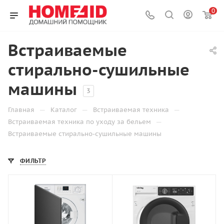
0
Встраиваемые
стирально-сушильные
машины
3
—
—
—
Главная
Каталог
Встраиваемая техника
—
Встраиваемая техника по уходу за бельем
Встраиваемые стирально-сушильные машины
ФИЛЬТР