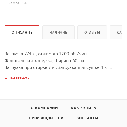
компании.
ОПИСАНИЕ
НАЛИЧИЕ
ОТЗЫВЫ
КАК 
Загрузка 7/4 кг, отжим до 1200 об./мин.
Фронтальная загрузка, Ширина 60 см
Загрузка при стирке 7 кг, Загрузка при сушке 4 кг
Электронное управление
Дисплей: Индикация оставшегося времени, Отсрочка
старта, Рекомендованная загрузка
Селектор программ
Кнопки: старт/ пауза, сушка, таймер задержки старта,
возможность выбора и подтверждения опций,
О КОМПАНИИ
КАК КУПИТЬ
скорость отжима
ПРОИЗВОДИТЕЛИ
КОНТАКТЫ
15 программ стирки