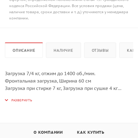
кодекса Российской Федерации. Все условия продажи (цена,
наличие товара, сроки доставки и т. д.) уточняются у менеджера
компании.
ОПИСАНИЕ
НАЛИЧИЕ
ОТЗЫВЫ
КАК 
Загрузка 7/4 кг, отжим до 1400 об./мин.
Фронтальная загрузка, Ширина 60 см
Загрузка при стирке 7 кг, Загрузка при сушке 4 кг
Электронное управление
Дисплей: программирование отсрочки включения,
отображение времени до окончания программы и
рекомендуемой загрузки, индикация хода программы
Селектор программ
Кнопки: старт/пауза, задержка старта, FlexiTime,
О КОМПАНИИ
КАК КУПИТЬ