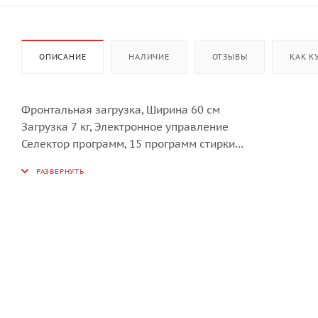
ОПИСАНИЕ
НАЛИЧИЕ
ОТЗЫВЫ
КАК К
Фронтальная загрузка, Ширина 60 см
Загрузка 7 кг, Электронное управление
Селектор программ, 15 программ стирки
Дополнительные опции: предварительная стирка, инте
Опция FlexiTime - регулирование длительности прогр
Индикация окончания цикла на дисплее
Автоматическая балансировка
Система пеноподавления
Защита от перелива, Полный Aсquastop
Барабан из нержавеющей стали, Бак из полипропиле
Контейнер для моющих средств SelfClean
Диаметр загрузочного люка 30 см
Угол открывания двери 110°