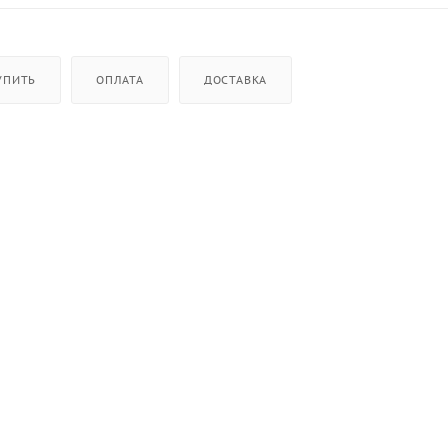
УПИТЬ
ОПЛАТА
ДОСТАВКА
нсивная стирка, легкая глажка, Дополнительное полоскани
аммы стирки
на