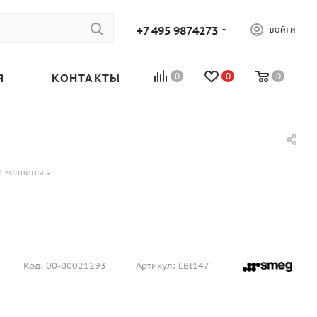
+7 495 9874273
ВОЙТИ
Я
КОНТАКТЫ
0
0
0
—
е машины
Код:
00-00021293
Артикул:
LBI147