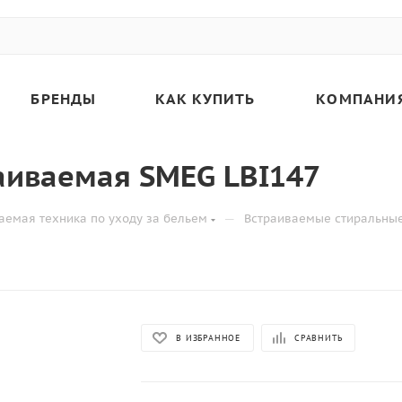
БРЕНДЫ
КАК КУПИТЬ
КОМПАНИ
аиваемая SMEG LBI147
—
аемая техника по уходу за бельем
Встраиваемые стиральны
В ИЗБРАННОЕ
СРАВНИТЬ