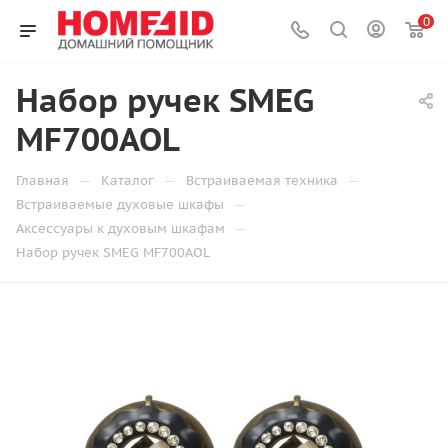
0
Набор ручек SMEG
MF700AOL
—
—
—
Главная
Каталог
Встраиваемая техника
—
Встраиваемые духовые шкафы
—
Аксессуары к духовым шкафам
Набор ручек SMEG MF700AOL