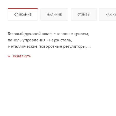
ОПИСАНИЕ
НАЛИЧИЕ
ОТЗЫВЫ
КАК К
Газовый духовой шкаф с газовым грилем,
панель управления - нерж сталь,
металлические поворотные регуляторы,
газ-контроль, электроподжиг,
звуковой сигнал окончания приготовления,
объем духовки 67 л,
телескопические направляющие на одном уровне,
трехслойное остекление, эмаль легкой очистки,
покрытие Clean Steel,
в комплекте: глубокий противень,
противень для выпечки и хромированная решетка,
цвет - нерж сталь