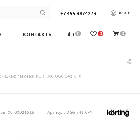
+7 495 9874273
ВОЙТИ
Я
КОНТАКТЫ
0
0
0
ой шкаф газовый KORTING OGG 541 CFX
од:
00-00026516
Артикул:
OGG 541 CFX