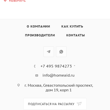
процессов
- 3,9-дюймовый TFT-дисплей с четким текстовым и
графическим отображением
- Электронное сенсорное управление духовкой с
подсветкой.
О КОМПАНИИ
КАК КУПИТЬ
- Индикация фактической температуры и
ПРОИЗВОДИТЕЛИ
КОНТАКТЫ
рекомендации по температуре
- Электронные часы (время приготовления, время
окончания приготовления, таймер) с белым дисплеем
- Функция ретро-часов
- Съемная полностью стеклянная внутренняя дверь с
+7 495 9874273
четырехслойным остеклением.
- Быстрый нагрев
info@homeaid.ru
- Эко-режим, демонстрационный режим, режим
г. Москва, Севастопольский проспект,
ожидания
дом 19, корп 1
- Галогенное освещение
- объем 44 литра
ПОДПИСАТЬСЯ НА РАССЫЛКУ
- 1 эмалированный противень; 1 эмалированный