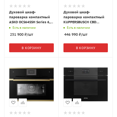
Духовой шкаф-
Духовой шкаф-
пароварка компактный
пароварка компактный
ASKO OCS64SSH Series 6,
KUPPERSBUSCH CBD
NYACraft Frame,
6550.0 S2 чёрное
Есть в наличии
Есть в наличии
нержавеющая сталь,
стекло/Black Chrome
251 900
₽
/шт
446 990
₽
/шт
744545
В КОРЗИНУ
В КОРЗИНУ