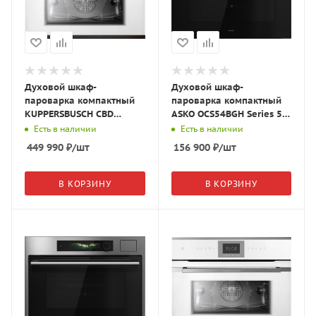
Духовой шкаф-
Духовой шкаф-
пароварка компактный
пароварка компактный
KUPPERSBUSCH CBD
ASKO OCS54BGH Series 5,
6550.0 W2 белое
NYACraft Glass чёрное
Есть в наличии
Есть в наличии
стекло/Black Chrome
стекло 744546
449 990
₽
/шт
156 900
₽
/шт
В КОРЗИНУ
В КОРЗИНУ