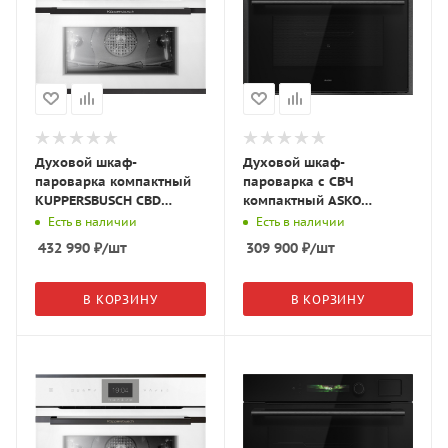
Духовой шкаф-
Духовой шкаф-
пароварка компактный
пароварка с СВЧ
KUPPERSBUSCH CBD
компактный ASKO
6550.0 W5 белое
OCSM64BSH Series 6, 5-
Есть в наличии
Есть в наличии
стекло/Black Velvet
в-1, Black Steel, 745641
432 990
₽
/шт
309 900
₽
/шт
В КОРЗИНУ
В КОРЗИНУ