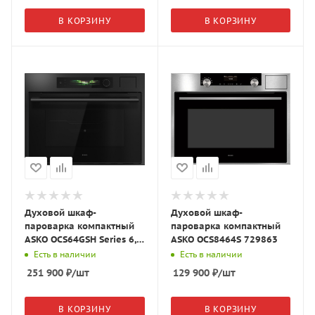
В КОРЗИНУ
В КОРЗИНУ
Духовой шкаф-
Духовой шкаф-
пароварка компактный
пароварка компактный
ASKO OCS64GSH Series 6,
ASKO OCS8464S 729863
NYACraft Frame, графит,
Есть в наличии
Есть в наличии
745629
251 900
₽
/шт
129 900
₽
/шт
В КОРЗИНУ
В КОРЗИНУ