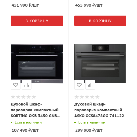
стекло/Copper
стекло/Gold
451 990
₽
/шт
455 990
₽
/шт
В КОРЗИНУ
В КОРЗИНУ
Духовой шкаф-
Духовой шкаф-
пароварка компактный
пароварка компактный
KORTING OKB 3450 GNBX
ASKO OCS8478GG 741122
Steam чёрный
Есть в наличии
Есть в наличии
107 490
₽
/шт
299 900
₽
/шт