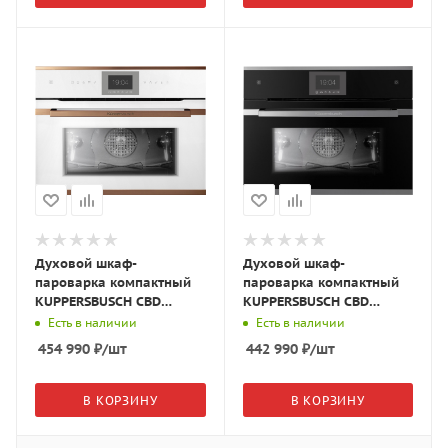
Духовой шкаф-
Духовой шкаф-
пароварка компактный
пароварка компактный
KUPPERSBUSCH CBD
KUPPERSBUSCH CBD
6550.0 W7 белое
6550.0 S3 чёрное
Есть в наличии
Есть в наличии
стекло/Copper
стекло/Silver Chrome
454 990
₽
/шт
442 990
₽
/шт
В КОРЗИНУ
В КОРЗИНУ