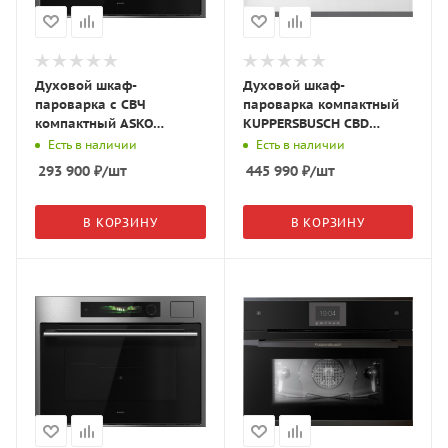
Духовой шкаф-
Духовой шкаф-
пароварка с СВЧ
пароварка компактный
компактный ASKO
KUPPERSBUSCH CBD
OCSM64SSH Series 6, 5-
6550.0 W3 белое
Есть в наличии
Есть в наличии
в-1, нержавеющая сталь,
стекло/Silver Chrome
293 900
₽
/шт
445 990
₽
/шт
744704
В КОРЗИНУ
В КОРЗИНУ