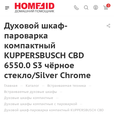
0
Духовой шкаф-
пароварка
компактный
KUPPERSBUSCH CBD
6550.0 S3 чёрное
стекло/Silver Chrome
—
—
—
Главная
Каталог
Встраиваемая техника
—
Встраиваемые духовые шкафы
—
Духовые шкафы компактные
—
Духовые шкафы компактные с пароваркой
Духовой шкаф-пароварка компактный KUPPERSBUSCH CBD