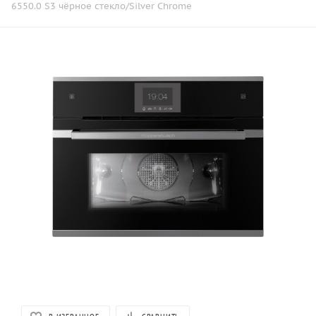
6550.0 S3 чёрное стекло/Silver Chrome