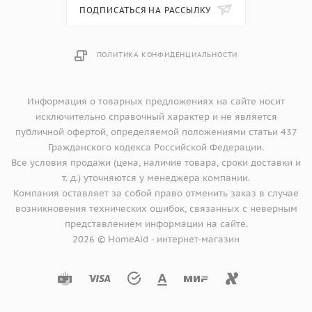
- Галогенное освещение
ПОДПИСАТЬСЯ НА РАССЫЛКУ
- объем 43 литра
ПОЛИТИКА КОНФИДЕНЦИАЛЬНОСТИ
- 1 эмалированный противень; 1 эмалированный
универсальный/глубокий противень;
1 решетка, 2 подставки с перфорацией
Информация о товарных предложениях на сайте носит
исключительно справочный характер и не является
публичной офертой, определяемой положениями статьи 437
Гражданского кодекса Российской Федерации.
Все условия продажи (цена, наличие товара, сроки доставки и
т. д.) уточняются у менеджера компании.
Компания оставляет за собой право отменить заказ в случае
возникновения технических ошибок, связанных с неверным
представлением информации на сайте.
2026 © HomeAid - интернет-магазин