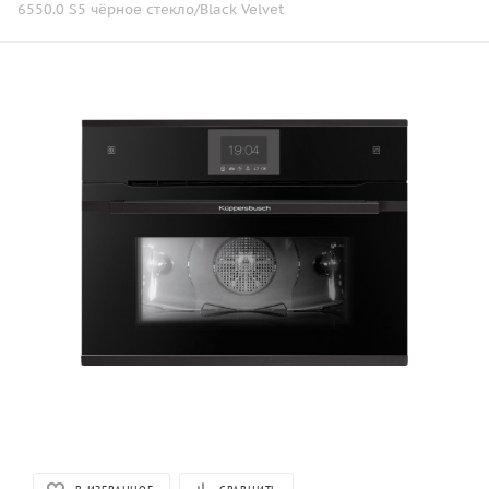
6550.0 S5 чёрное стекло/Black Velvet