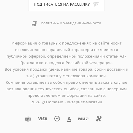
- Галогенное освещение
ПОДПИСАТЬСЯ НА РАССЫЛКУ
- объем 43 литра
ПОЛИТИКА КОНФИДЕНЦИАЛЬНОСТИ
- 1 эмалированный противень; 1 эмалированный
универсальный/глубокий противень;
1 решетка, 2 подставки с перфорацией
Информация о товарных предложениях на сайте носит
исключительно справочный характер и не является
публичной офертой, определяемой положениями статьи 437
Гражданского кодекса Российской Федерации.
Все условия продажи (цена, наличие товара, сроки доставки и
т. д.) уточняются у менеджера компании.
Компания оставляет за собой право отменить заказ в случае
возникновения технических ошибок, связанных с неверным
представлением информации на сайте.
2026 © HomeAid - интернет-магазин