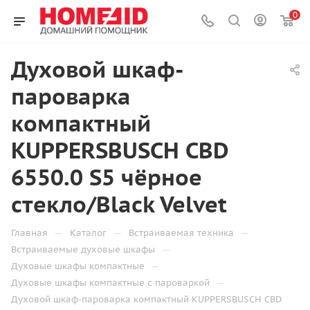
0
Духовой шкаф-
пароварка
компактный
KUPPERSBUSCH CBD
6550.0 S5 чёрное
стекло/Black Velvet
—
—
—
Главная
Каталог
Встраиваемая техника
—
Встраиваемые духовые шкафы
—
Духовые шкафы компактные
—
Духовые шкафы компактные с пароваркой
Духовой шкаф-пароварка компактный KUPPERSBUSCH CBD