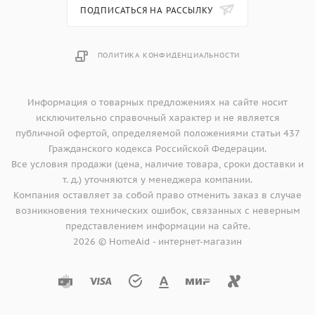
- Галогенное освещение
ПОДПИСАТЬСЯ НА РАССЫЛКУ
- объем 43 литра
ПОЛИТИКА КОНФИДЕНЦИАЛЬНОСТИ
- 1 эмалированный противень; 1 эмалированный
универсальный/глубокий противень;
1 решетка, 2 подставки GN с перфорацией 1/3
Информация о товарных предложениях на сайте носит
исключительно справочный характер и не является
публичной офертой, определяемой положениями статьи 437
Гражданского кодекса Российской Федерации.
Все условия продажи (цена, наличие товара, сроки доставки и
т. д.) уточняются у менеджера компании.
Компания оставляет за собой право отменить заказ в случае
возникновения технических ошибок, связанных с неверным
представлением информации на сайте.
2026 © HomeAid - интернет-магазин