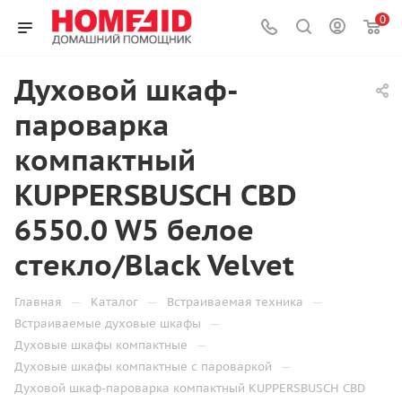
0
Духовой шкаф-
пароварка
компактный
KUPPERSBUSCH CBD
6550.0 W5 белое
стекло/Black Velvet
—
—
—
Главная
Каталог
Встраиваемая техника
—
Встраиваемые духовые шкафы
—
Духовые шкафы компактные
—
Духовые шкафы компактные с пароваркой
Духовой шкаф-пароварка компактный KUPPERSBUSCH CBD