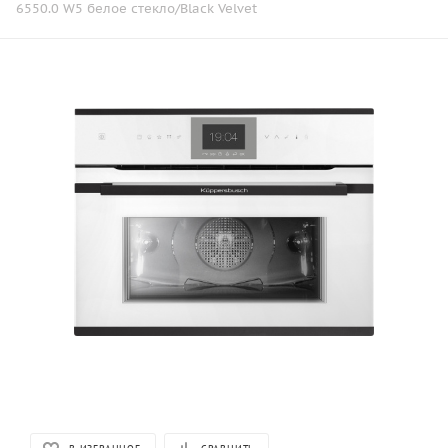
6550.0 W5 белое стекло/Black Velvet