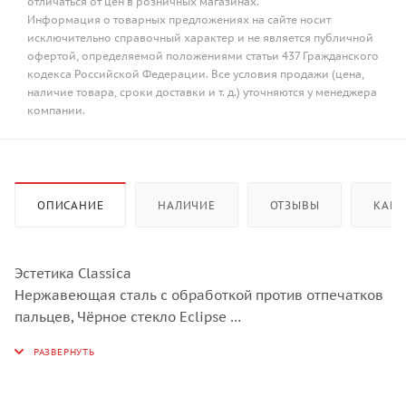
отличаться от цен в розничных магазинах.
Информация о товарных предложениях на сайте носит
исключительно справочный характер и не является публичной
офертой, определяемой положениями статьи 437 Гражданского
кодекса Российской Федерации. Все условия продажи (цена,
наличие товара, сроки доставки и т. д.) уточняются у менеджера
компании.
ОПИСАНИЕ
НАЛИЧИЕ
ОТЗЫВЫ
КАК 
Эстетика Classica
Нержавеющая сталь с обработкой против отпечатков
пальцев, Чёрное стекло Eclipse
LCD-дисплей EvoScreen с сенсорными кнопками
Поворотные переключатели Classica
12 функций приготовления, в том числе 4 с
использованием пара