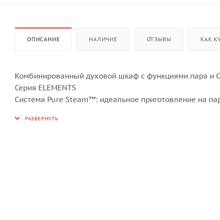
ОПИСАНИЕ
НАЛИЧИЕ
ОТЗЫВЫ
КАК К
Комбинированный духовой шкаф с функциями пара и 
Серия ELEMENTS
Система Pure Steam™: идеальное приготовление на па
Технология генерации микроволн: Инверторная технол
Stirrer: микроволновое приготовление без поворотного
Мощность микроволн: 1000 Вт
Свойства и опции
Освещение духовки: С обеих сторон/разной высоты
Объем резервуара для воды: 1.3 л
Направляющие для противней: 1 съемные направляю
Решетка для гриля: 1 шт.
Противни: 1 стеклянный противень
1 противень для приготовления на пару 1/2 ширины