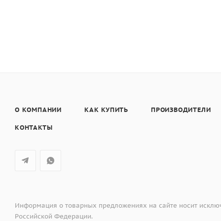
1 противень для приготовления на пару 1/3 ширины
1 мелкий эмалированный противень
1 противень для приготовления на пару
1 противень для приготовления на пару 1/1 ширины
О КОМПАНИИ
КАК КУПИТЬ
ПРОИЗВОДИТЕЛИ
КОНТАКТЫ
Информация о товарных предложениях на сайте носит исключ
Российской Федерации.