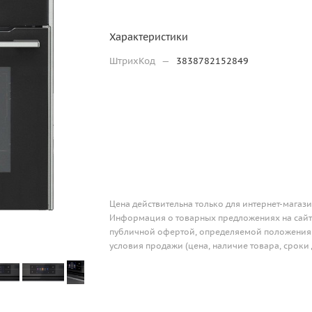
Характеристики
ШтрихКод
—
3838782152849
Цена действительна только для интернет-магази
Информация о товарных предложениях на сайте
публичной офертой, определяемой положениям
условия продажи (цена, наличие товара, сроки 