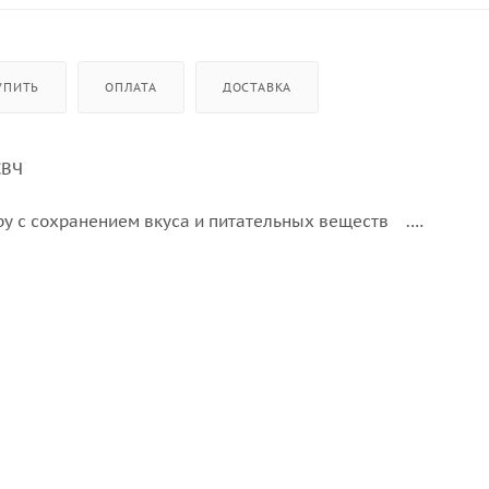
УПИТЬ
ОПЛАТА
ДОСТАВКА
СВЧ
ру с сохранением вкуса и питательных веществ .
огия
 стола
щие