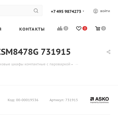
+7 495 9874273
ВОЙТИ
Я
КОНТАКТЫ
0
0
0
CSM8478G 731915
—
ховые шкафы компактные с пароваркой
Код:
00-00019536
Артикул:
731915