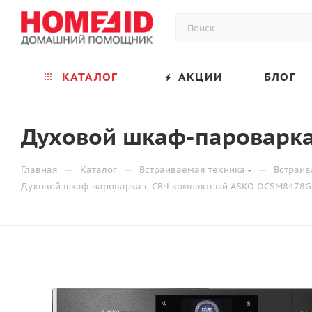
КАТАЛОГ
АКЦИИ
БЛОГ
Духовой шкаф-пароварка
—
—
—
Главная
Каталог
Встраиваемая техника
Встраи
Духовой шкаф-пароварка с СВЧ компактный ASKO OCSM8478G