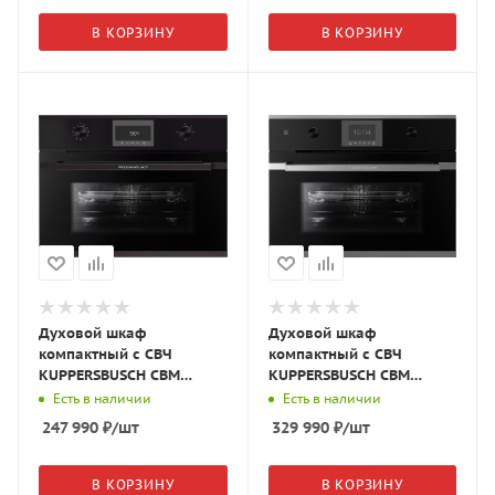
В КОРЗИНУ
В КОРЗИНУ
Духовой шкаф
Духовой шкаф
компактный с СВЧ
компактный с СВЧ
KUPPERSBUSCH CBM
KUPPERSBUSCH CBM
6330.0 S5 чёрное
6350.0 S3 чёрное
Есть в наличии
Есть в наличии
стекло/Black Velvet
стекло/Silver Chrome
247 990
₽
/шт
329 990
₽
/шт
В КОРЗИНУ
В КОРЗИНУ