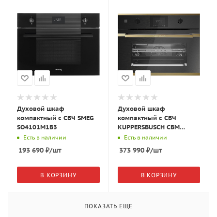
Духовой шкаф
Духовой шкаф
компактный с СВЧ SMEG
компактный с СВЧ
SO4101M1B3
KUPPERSBUSCH CBM
6350.0 GPH 4 графитовое
Есть в наличии
Есть в наличии
стекло/Gold
193 690
₽
/шт
373 990
₽
/шт
В КОРЗИНУ
В КОРЗИНУ
ПОКАЗАТЬ ЕЩЕ