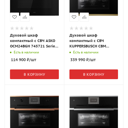
Духовой шкаф
Духовой шкаф
компактный с СВЧ ASKO
компактный с СВЧ
OCM24BGH 745721 Series
KUPPERSBUSCH CBM
2, чёрное стекло
6350.0 S4 чёрное
Есть в наличии
Есть в наличии
стекло/Gold
114 900
₽
/шт
339 990
₽
/шт
В КОРЗИНУ
В КОРЗИНУ