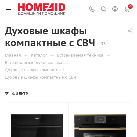
0
Духовые шкафы
компактные с СВЧ
36
—
—
—
Главная
Каталог
Встраиваемая техника
—
Встраиваемые духовые шкафы
—
Духовые шкафы компактные
Духовые шкафы компактные с СВЧ
ФИЛЬТР