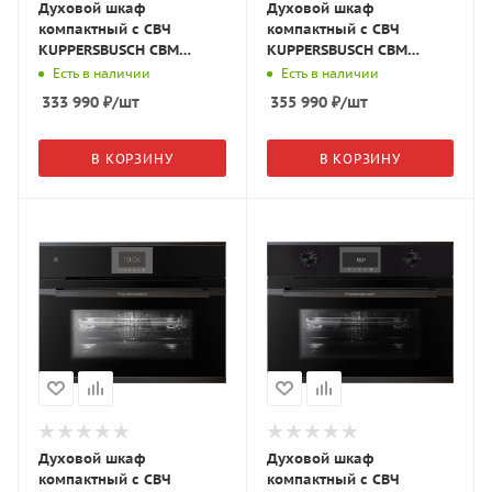
Духовой шкаф
Духовой шкаф
компактный с СВЧ
компактный с СВЧ
KUPPERSBUSCH CBM
KUPPERSBUSCH CBM
6550.0 S5 чёрное
6550.0 S7 чёрное
Есть в наличии
Есть в наличии
стекло/Black Velvet
стекло/Copper
333 990
₽
/шт
355 990
₽
/шт
В КОРЗИНУ
В КОРЗИНУ
Духовой шкаф
Духовой шкаф
компактный с СВЧ
компактный с СВЧ