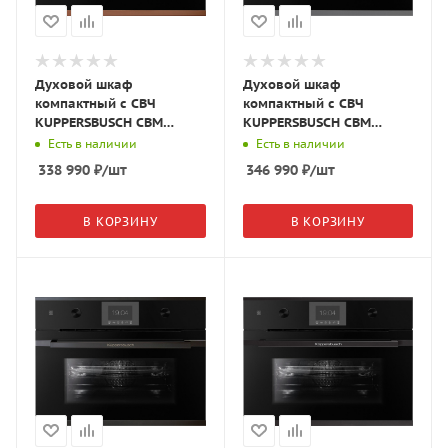
Духовой шкаф
Духовой шкаф
компактный с СВЧ
компактный с СВЧ
KUPPERSBUSCH CBM
KUPPERSBUSCH CBM
6350.0 S7 чёрное
6550.0 S3 чёрное
Есть в наличии
Есть в наличии
стекло/Copper
стекло/Silver Chrome
338 990
₽
/шт
346 990
₽
/шт
В КОРЗИНУ
В КОРЗИНУ