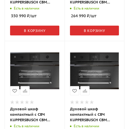
KUPPERSBUSCH CBM
KUPPERSBUSCH CBM
6550.0 S2 чёрное
6330.0 S2 чёрное
Есть в наличии
Есть в наличии
стекло/Black Chrome
стекло/Black Chrome
350 990
₽
/шт
264 990
₽
/шт
В КОРЗИНУ
В КОРЗИНУ
Духовой шкаф
Духовой шкаф
компактный с СВЧ
компактный с СВЧ
KUPPERSBUSCH CBM
KUPPERSBUSCH CBM
6350.0 GPH 2 графитовое
6350.0 GPH 5 графитовое
Есть в наличии
Есть в наличии