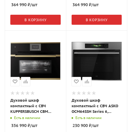
стекло/Black Chrome
стекло/Black Velvet
364 990
₽
/шт
364 990
₽
/шт
В КОРЗИНУ
В КОРЗИНУ
Духовой шкаф
Духовой шкаф
компактный с СВЧ
компактный с СВЧ ASKO
KUPPERSBUSCH CBM
OCM64SSH Series 6,
6550.0 S4 чёрное
нержавеющая сталь,
Есть в наличии
Есть в наличии
стекло/Gold
745550
356 990
₽
/шт
230 900
₽
/шт