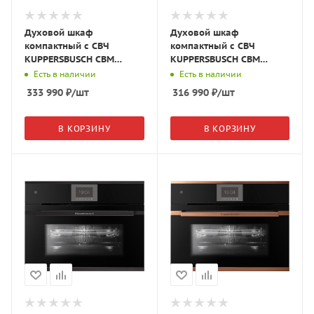
Духовой шкаф
Духовой шкаф
компактный с СВЧ
компактный с СВЧ
KUPPERSBUSCH CBM
KUPPERSBUSCH CBM
6350.0 S2 чёрное
6350.0 S5 чёрное
Есть в наличии
Есть в наличии
стекло/Black Chrome
стекло/Black Velvet
333 990
₽
/шт
316 990
₽
/шт
В КОРЗИНУ
В КОРЗИНУ