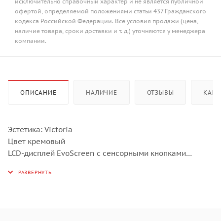
исключительно справочный характер и не является публичной
офертой, определяемой положениями статьи 437 Гражданского
кодекса Российской Федерации. Все условия продажи (цена,
наличие товара, сроки доставки и т. д.) уточняются у менеджера
компании.
ОПИСАНИЕ
НАЛИЧИЕ
ОТЗЫВЫ
КАК 
Эстетика: Victoria
Цвет кремовый
LCD-дисплей EvoScreen с сенсорными кнопками
Поворотные переключатели Victoria
11 функций приготовления, в том числе 4 с
использованием микроволн
20 автоматических программ
Функции очистки: паровая