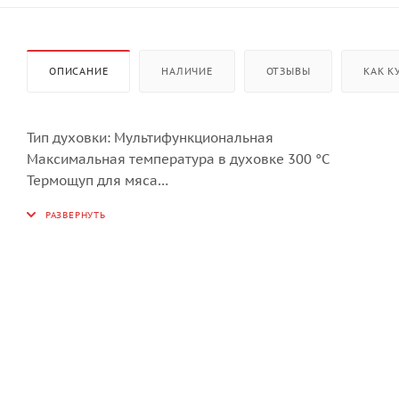
ОПИСАНИЕ
НАЛИЧИЕ
ОТЗЫВЫ
КАК К
Тип духовки: Мультифункциональная
Максимальная температура в духовке 300 °C
Термощуп для мяса
Освещение духовки: С обеих сторон/разной высоты
Направляющие для противней: 1 съемные направляю
Телескопические направляющие с полным выдвижение
Решетка для гриля: 1 шт.
Противни:
1 стеклянный противень
1 глубокий противень
2 мелких противня
Активное охлаждение духовки и стекла дверцы
Температура поверхности дверцы: Охлаждаемая двер