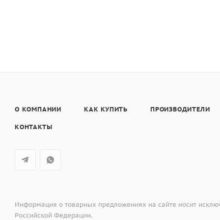
Шарнир дверцы : Плавное закрывание
Блокировка от детей Нет
Возможность очистки стекол дверцы: Съемные стекла 
Пиролитическая очистка Pyrolytic Self Clean™
О КОМПАНИИ
КАК КУПИТЬ
ПРОИЗВОДИТЕЛИ
КОНТАКТЫ
Информация о товарных предложениях на сайте носит исключ
Российской Федерации.