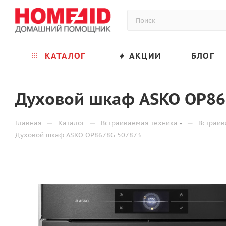
КАТАЛОГ
АКЦИИ
БЛОГ
Духовой шкаф ASKO OP86
—
—
—
Главная
Каталог
Встраиваемая техника
Встраи
Духовой шкаф ASKO OP8678G 507873