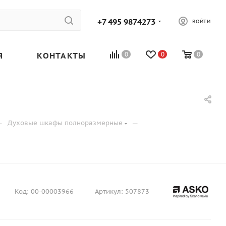
+7 495 9874273
ВОЙТИ
Я
КОНТАКТЫ
0
0
0
—
—
Духовые шкафы полноразмерные
Код:
00-00003966
Артикул:
507873