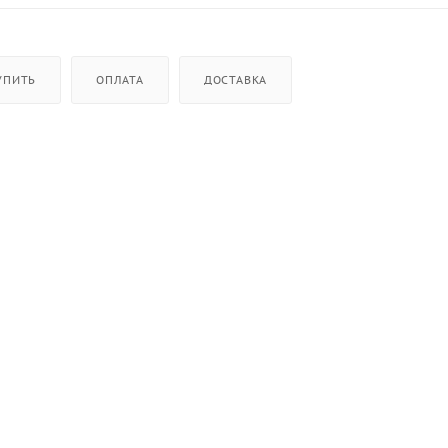
УПИТЬ
ОПЛАТА
ДОСТАВКА
щие
м и фиксацией на 3-х уровнях
ь