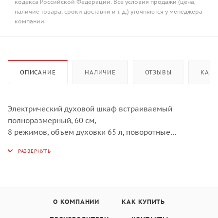
кодекса Российской Федерации. Все условия продажи (цена,
наличие товара, сроки доставки и т. д.) уточняются у менеджера
компании.
ОПИСАНИЕ
НАЛИЧИЕ
ОТЗЫВЫ
КАК 
Электрический духовой шкаф встраиваемый
полноразмерный, 60 см,
8 режимов, объем духовки 65 л, поворотные
переключатели,
панель управления - бежевое стекло,
универсальный противень, решетка-гриль,
двойное стекло дверцы,
легко-съемное большое внутреннее стекло Full Glass,
защитное отключение, охлаждающий вентилятор,
О КОМПАНИИ
КАК КУПИТЬ
таймер 2 часа,