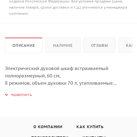
кодекса Российской Федерации. Все условия продажи (цена,
наличие товара, сроки доставки и т. д.) уточняются у менеджера
компании.
ОПИСАНИЕ
НАЛИЧИЕ
ОТЗЫВЫ
КАК 
Электрический духовой шкаф встраиваемый
полноразмерный, 60 см,
8 режимов, объем духовки 70 л, утапливаемые
переключатели,
дисплей Snow White, хромированные боковые
решетки,
панель управления - белое стекло,
универсальный противень, решетка-гриль, двойное
стекло дверцы,
О КОМПАНИИ
КАК КУПИТЬ
легко-съемное большое внутреннее стекло Full Glass,