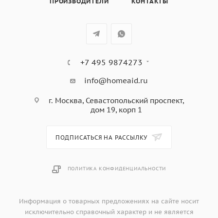
ПРОИЗВОДИТЕЛИ
КОНТАКТЫ
решетка-гриль, двойное стекло дверцы,
максимальная температура приготовления 300°С,
регулировка яркости дисплея и громкости звукового
сигнала,
защитное отключение при перегреве, охлаждающий
+7 495 9874273
вентилятор,
электронный таймер 10 часов,
info@homeaid.ru
560x565x590 мм
г. Москва, Севастопольский проспект,
дом 19, корп 1
ПОДПИСАТЬСЯ НА РАССЫЛКУ
ПОЛИТИКА КОНФИДЕНЦИАЛЬНОСТИ
Информация о товарных предложениях на сайте носит
исключительно справочный характер и не является