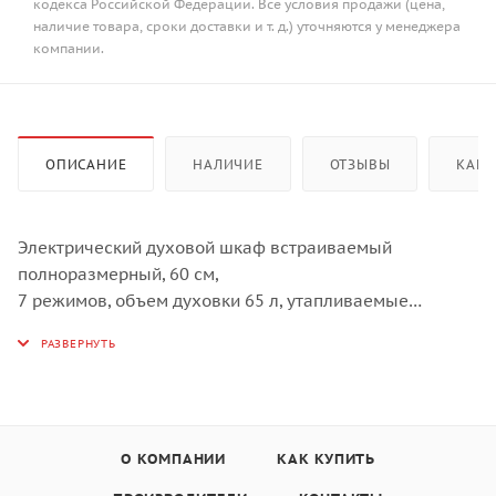
кодекса Российской Федерации. Все условия продажи (цена,
наличие товара, сроки доставки и т. д.) уточняются у менеджера
компании.
ОПИСАНИЕ
НАЛИЧИЕ
ОТЗЫВЫ
КАК 
Электрический духовой шкаф встраиваемый
полноразмерный, 60 см,
7 режимов, объем духовки 65 л, утапливаемые
переключатели,
дисплей Snow White, фронтальная поверхность Full
Black,
хромированные боковые решетки,
панель управления - черное стекло,
универсальный противень, дополнительный
О КОМПАНИИ
КАК КУПИТЬ
противень,