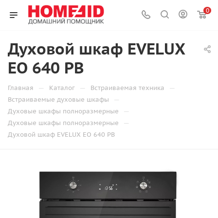
0
Духовой шкаф EVELUX
EO 640 PB
—
—
—
Главная
Каталог
Встраиваемая техника
—
Встраиваемые духовые шкафы
—
Духовые шкафы полноразмерные
—
Духовые шкафы полноразмерные
Духовой шкаф EVELUX EO 640 PB