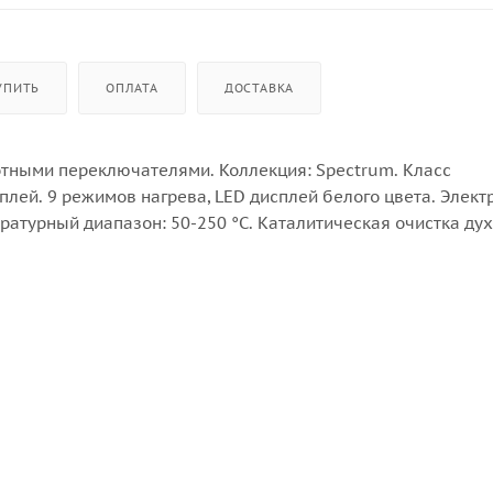
УПИТЬ
ОПЛАТА
ДОСТАВКА
тными переключателями. Коллекция: Spectrum. Класс
сплей. 9 режимов нагрева, LED дисплей белого цвета. Элек
атурный диапазон: 50-250 °C. Каталитическая очистка ду
остеклением, 1 пара телескопических направляющих. Блок
томатическое отключение. Принадлежности: противень для
 подключения: 2,3 кВт. Цвет прибора: белое стекло. Цвет
ая + нержавеющая сталь. Страна производства: Китай.