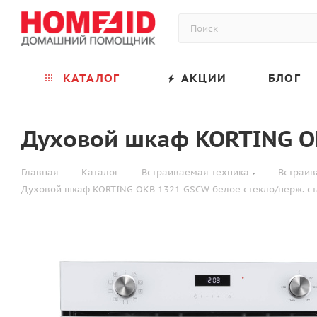
КАТАЛОГ
АКЦИИ
БЛОГ
Духовой шкаф KORTING OK
—
—
—
Главная
Каталог
Встраиваемая техника
Встраи
Духовой шкаф KORTING OKB 1321 GSCW белое стекло/нерж. ст