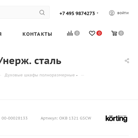
+7 495 9874273
ВОЙТИ
Я
КОНТАКТЫ
0
0
0
/нерж. сталь
—
—
Духовые шкафы полноразмерные
:
00-00028133
Артикул:
OKB 1321 GSCW