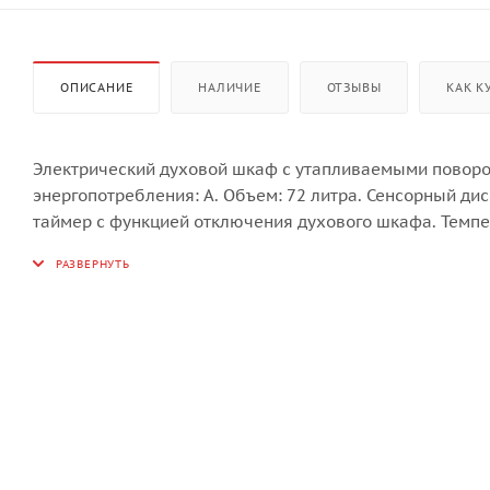
ОПИСАНИЕ
НАЛИЧИЕ
ОТЗЫВЫ
КАК К
Электрический духовой шкаф с утапливаемыми поворо
энергопотребления: А. Объем: 72 литра. Сенсорный ди
таймер с функцией отключения духового шкафа. Темпер
(боковые стенки). Дверца духового шкафа с тройным 
управления. Система автоматического охлаждения. Ав
глубокий противень, хромированная решетка. Мощность
переключателей: нержавеющая сталь. Цвет ручки: бел