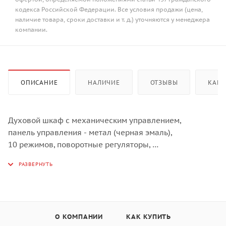
кодекса Российской Федерации. Все условия продажи (цена,
наличие товара, сроки доставки и т. д.) уточняются у менеджера
компании.
ОПИСАНИЕ
НАЛИЧИЕ
ОТЗЫВЫ
КАК 
Духовой шкаф с механическим управлением,
панель управления - метал (черная эмаль),
10 режимов, поворотные регуляторы,
объем духовки 77 л, двухслойное остекление,
очистка камеры Steam cleaning, режим быстрого
нагрева, автоматическое отключение, световой
индикатор включения,
эмаль легкой очистки,
О КОМПАНИИ
КАК КУПИТЬ
в комплекте: глубокий противень и хромированная