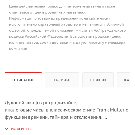
Цена действительна только для интернет-магазина и может
отличаться от цен в розничных магазинах.
Информация о товарных предложениях на сайте носит
исключительно справочный характер и не является публичной
офертой, определяемой положениями статьи 437 Гражданского
кодекса Российской Федерации. Все условия продажи (цена,
наличие товара, сроки доставки и т. д.) уточняются у менеджера
компании.
ОПИСАНИЕ
НАЛИЧИЕ
ОТЗЫВЫ
КАК 
Духовой шкаф в ретро-дизайне,
аналоговые часы в классическом стиле Frank Muller с
функцией времени, таймера и отключения,
6 режимов нагрева, объем духовки 67 л,
трехслойное остекление, автоматическое отключение,