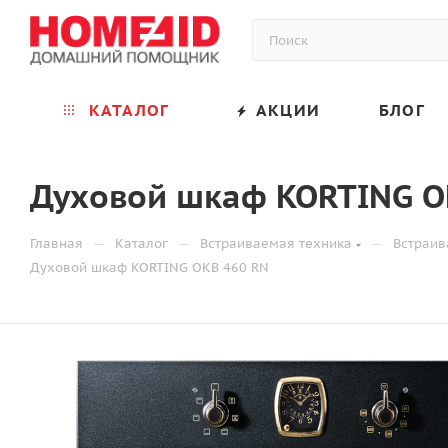
КАТАЛОГ
АКЦИИ
БЛОГ
Духовой шкаф KORTING O
—
—
—
Главная
Каталог
Встраиваемая техника
Встраи
Духовой шкаф KORTING OKB 460 RN