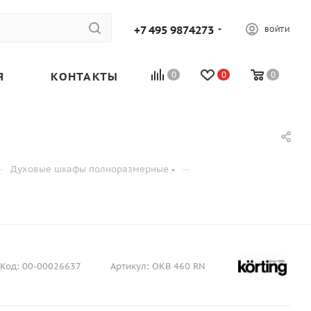
+7 495 9874273
ВОЙТИ
Я
КОНТАКТЫ
0
0
0
—
—
Духовые шкафы полноразмерные
Код:
00-00026637
Артикул:
OKB 460 RN