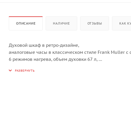
ОПИСАНИЕ
НАЛИЧИЕ
ОТЗЫВЫ
КАК К
Духовой шкаф в ретро-дизайне,
аналоговые часы в классическом стиле Frank Muller с
6 режимов нагрева, объем духовки 67 л,
трехслойное остекление,
автоматическое отключение, в комплекте:
2 противня, хромированная решетка,
цвет - черный; цвет ручек - бронза