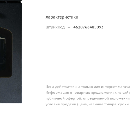
Характеристики
ШтрихКод
—
4620766485093
Цена действительна только для интернет-магази
Информация о товарных предложениях на сайте
публичной офертой, определяемой положениям
условия продажи (цена, наличие товара, сроки 