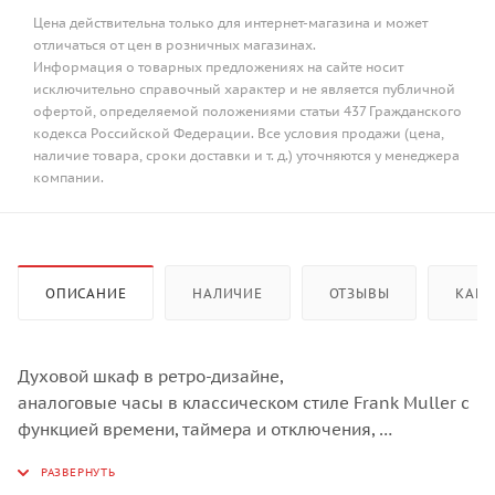
Цена действительна только для интернет-магазина и может
отличаться от цен в розничных магазинах.
Информация о товарных предложениях на сайте носит
исключительно справочный характер и не является публичной
офертой, определяемой положениями статьи 437 Гражданского
кодекса Российской Федерации. Все условия продажи (цена,
наличие товара, сроки доставки и т. д.) уточняются у менеджера
компании.
ОПИСАНИЕ
НАЛИЧИЕ
ОТЗЫВЫ
КАК 
Духовой шкаф в ретро-дизайне,
аналоговые часы в классическом стиле Frank Muller с
функцией времени, таймера и отключения,
8 режимов нагрева, объем духовки 64 л,
телескопические направляющие на одном уровне,