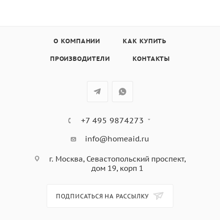
трехслойное остекление,
каталитическая самоочистка,
автоматическое отключение, в комплекте: Противень
О КОМПАНИИ
КАК КУПИТЬ
для выпечки, глубокий противень, хромированная
решетка,
ПРОИЗВОДИТЕЛИ
КОНТАКТЫ
цвет - слоновая кость; цвет ручкек- бронза
+7 495 9874273
info@homeaid.ru
г. Москва, Севастопольский проспект,
дом 19, корп 1
ПОДПИСАТЬСЯ НА РАССЫЛКУ