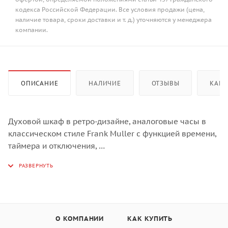
кодекса Российской Федерации. Все условия продажи (цена,
наличие товара, сроки доставки и т. д.) уточняются у менеджера
компании.
ОПИСАНИЕ
НАЛИЧИЕ
ОТЗЫВЫ
КАК 
Духовой шкаф в ретро-дизайне, аналоговые часы в
классическом стиле Frank Muller с функцией времени,
таймера и отключения,
8 режимов нагрева, объем духовки 64 л,
телескопические направляющие на одном уровне,
трехслойное остекление, каталитическая самоочистка,
автоматическое отключение,
в комплекте: Противень для выпечки, глубокий
О КОМПАНИИ
КАК КУПИТЬ
противень, хромированная решетка,