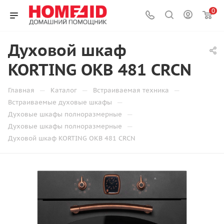
0
Духовой шкаф
KORTING OKB 481 CRCN
—
—
—
Главная
Каталог
Встраиваемая техника
—
Встраиваемые духовые шкафы
—
Духовые шкафы полноразмерные
—
Духовые шкафы полноразмерные
Духовой шкаф KORTING OKB 481 CRCN