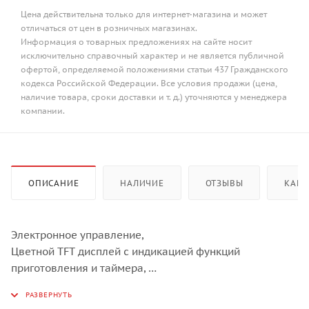
Цена действительна только для интернет-магазина и может
отличаться от цен в розничных магазинах.
Информация о товарных предложениях на сайте носит
исключительно справочный характер и не является публичной
офертой, определяемой положениями статьи 437 Гражданского
кодекса Российской Федерации. Все условия продажи (цена,
наличие товара, сроки доставки и т. д.) уточняются у менеджера
компании.
ОПИСАНИЕ
НАЛИЧИЕ
ОТЗЫВЫ
КАК 
Электронное управление,
Цветной TFT дисплей с индикацией функций
приготовления и таймера,
Электронный таймер отключения и отложенного
старта, Автопрограммы (книга рецептов),