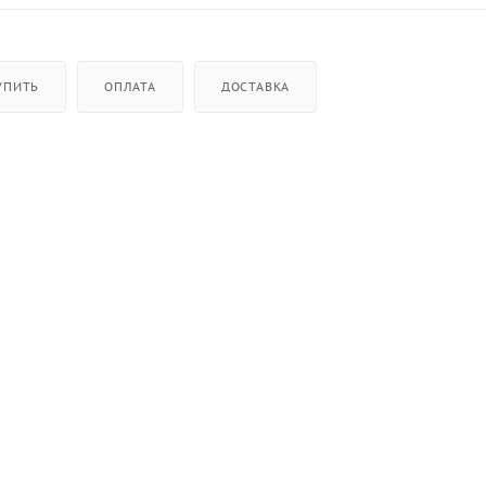
УПИТЬ
ОПЛАТА
ДОСТАВКА
ние,
чки и хромированная решетка,