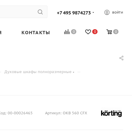
+7 495 9874273
ВОЙТИ
Я
КОНТАКТЫ
0
0
0
—
—
Духовые шкафы полноразмерные
Код:
00-00026465
Артикул:
OKB 560 CFX