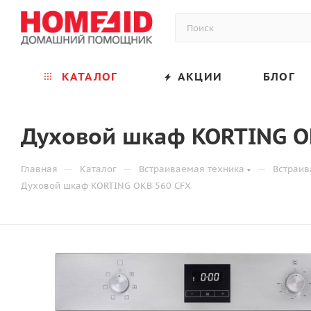
КАТАЛОГ
АКЦИИ
БЛОГ
Духовой шкаф KORTING O
—
—
—
Главная
Каталог
Встраиваемая техника
Встраи
Духовой шкаф KORTING OKB 560 CFX