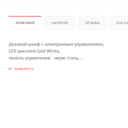
ОПИСАНИЕ
НАЛИЧИЕ
ОТЗЫВЫ
КАК К
Духовой шкаф с электронным управлением,
LED дисплей Cold White,
панель управления - нерж сталь,
6 режимов нагрева,
объем духовки 67 л, двухслойное остекление,
каталитическая самоочистка, автоматическое отключе
эмаль легкой очистки, покрытие Clean Steel,
в комплекте: глубокий противень, противень для выпе
цвет: нерж сталь